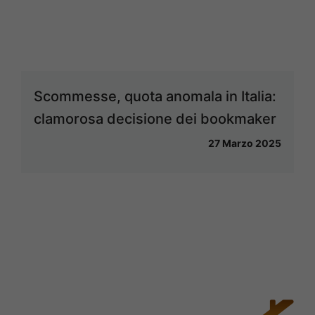
Scommesse, quota anomala in Italia:
clamorosa decisione dei bookmaker
27 Marzo 2025