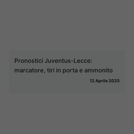
Pronostici Juventus-Lecce:
marcatore, tiri in porta e ammonito
12 Aprile 2025