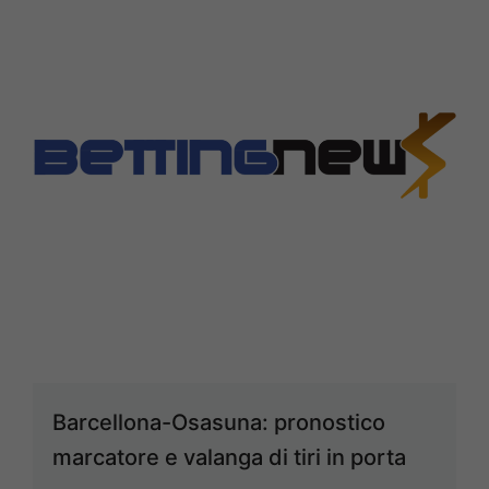
Barcellona-Osasuna: pronostico
marcatore e valanga di tiri in porta