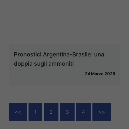
Pronostici Argentina-Brasile: una
doppia sugli ammoniti
24 Marzo 2025
<<
1
2
3
4
>>