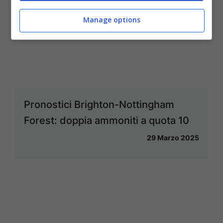
Manage options
Pronostici Brighton-Nottingham
Forest: doppia ammoniti a quota 10
29 Marzo 2025