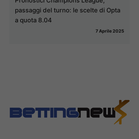
Pronostici Champions League,
passaggi del turno: le scelte di Opta
a quota 8.04
7 Aprile 2025