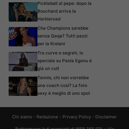
Pickleball al pepe: dopo la
Bouchard arriva la
Harkleroad
Che Champions sarebbe
senza Qeqa? Tutti pazzi
per la Krelani
Tra curve e segreti, lo
speciale su Paola Egonu è
già un cult
Tennis, chi non vorrebbe
una coach così? La foto
sexy è meglio di uno spot
Chi siamo
-
Redazione
-
Privacy Policy
-
Disclaimer
Bettingnews.it di proprietà di WEB 365 SRL - Via