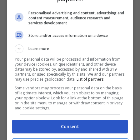
questa partita”
. La tentazione che il proprio
Personalised advertising and content, advertising and
rendimento, e comportamento, in campo
content measurement, audience research and
services development
possano permettere a familiari, amici o
conoscenti di vincere forti somme è sempre
Store and/or access information on a device
lì, ad un passo. Una tentazione che non
Learn more
sempre, e non tutti, sono in grado di
Your personal data will be processed and information from
scacciare.
your device (cookies, unique identifiers, and other device
data) may be stored by, accessed by and shared with 319
partners, or used specifically by this site. We and our partners
may use precise geolocation data.
List of partners.
“Fingo un infortunio, esco dopo tre minuti’…
Some vendors may process your personal data on the basis
e tutti si intascano qualcosa grazie a quella
of legitimate interest, which you can object to by managing
your options below. Look for a link at the bottom of this page
partita, è sbagliatissimo. Ma alcune persone
or in the site menu to manage or withdraw consent in privacy
and cookie settings.
ragionano così, soprattutto se vengono dal
nulla e hanno amici che non hanno niente”.
Consent
Parole che non nascono dal nulla ma da