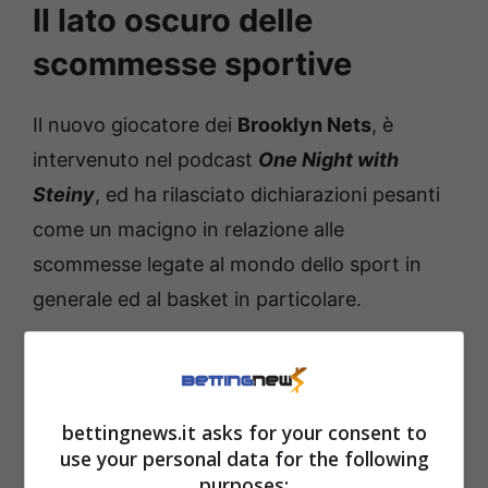
Il lato oscuro delle
scommesse sportive
Il nuovo giocatore dei
Brooklyn Nets
, è
intervenuto nel podcast
One Night with
Steiny
, ed ha rilasciato dichiarazioni pesanti
come un macigno in relazione alle
scommesse legate al mondo dello sport in
generale ed al basket in particolare.
“
L’integrità del gioco può essere fortemente
influenzata dalle scommesse. Pensateci: se
bettingnews.it asks for your consent to
puoi far arricchire i tuoi amici dicendo
use your personal data for the following
‘Scommettete 10.000 dollari sul mio under
purposes: