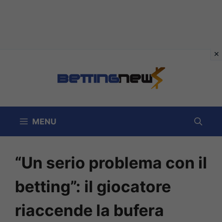
Vai
al
contenuto
MENU
“Un serio problema con il
betting”: il giocatore
riaccende la bufera