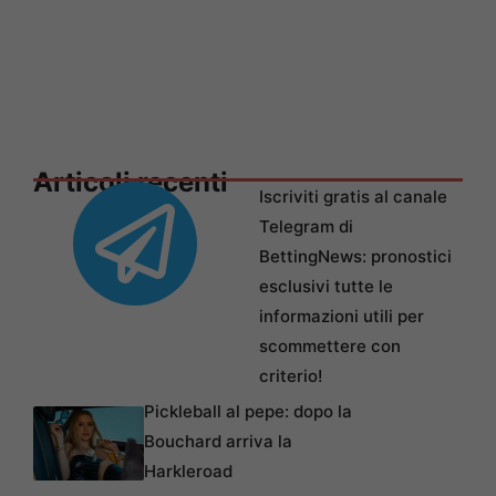
Articoli recenti
Iscriviti gratis al canale
Telegram di
BettingNews: pronostici
esclusivi tutte le
informazioni utili per
scommettere con
criterio!
Pickleball al pepe: dopo la
Bouchard arriva la
Harkleroad