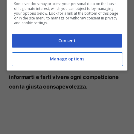
fronzoli, senza promesse esagerate, solo
Some vendors may process your personal data on the basis
of legitimate interest, which you can object to by managing
informazione di qualità per chi ama lo sport e
your options below. Look for a link at the bottom of this page
or in the site menu to manage or withdraw consent in privacy
vuole seguirlo con una marcia in più.
and cookie settings.
Se cerchi un punto di riferimento per
Consent
rimanere sempre aggiornato sul mondo del
betting e dello sport, sei nel posto giusto.
Manage options
BettingNews.it è qui per accompagnarti,
informarti e farti vivere ogni competizione
con la giusta consapevolezza.