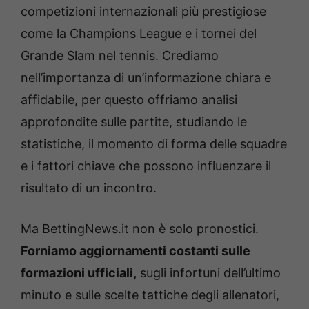
competizioni internazionali più prestigiose
come la Champions League e i tornei del
Grande Slam nel tennis. Crediamo
nell’importanza di un’informazione chiara e
affidabile, per questo offriamo analisi
approfondite sulle partite, studiando le
statistiche, il momento di forma delle squadre
e i fattori chiave che possono influenzare il
risultato di un incontro.
Ma BettingNews.it non è solo pronostici.
Forniamo aggiornamenti costanti sulle
formazioni ufficiali,
sugli infortuni dell’ultimo
minuto e sulle scelte tattiche degli allenatori,