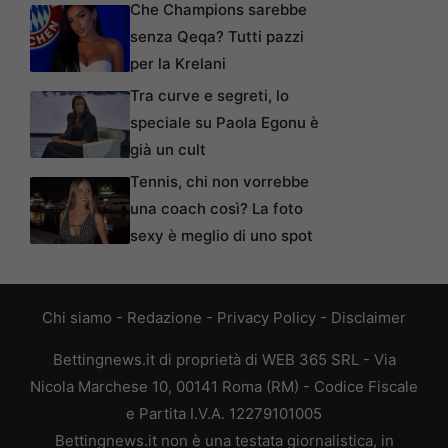
Che Champions sarebbe
senza Qeqa? Tutti pazzi
per la Krelani
Tra curve e segreti, lo
speciale su Paola Egonu è
già un cult
Tennis, chi non vorrebbe
una coach così? La foto
sexy è meglio di uno spot
Chi siamo
-
Redazione
-
Privacy Policy
-
Disclaimer
Bettingnews.it di proprietà di WEB 365 SRL - Via
Nicola Marchese 10, 00141 Roma (RM) - Codice Fiscale
e Partita I.V.A. 12279101005
Bettingnews.it non è una testata giornalistica, in