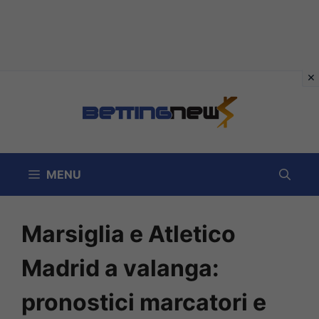
Vai
al
contenuto
MENU
Marsiglia e Atletico
Madrid a valanga:
pronostici marcatori e