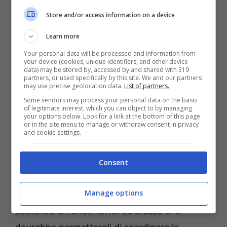
imboccato la direzione griffata
Barcellona
.
Store and/or access information on a device
Sgravati dagli impegni infrasettimanali, i
Colchoneros
hanno però ritrovato verve e
Learn more
intraprendenza offensiva. Spunti che in realtà
Your personal data will be processed and information from
your device (cookies, unique identifiers, and other device
non sono mai mancati a
Julian Alvarez,
data) may be stored by, accessed by and shared with 319
partners, or used specifically by this site. We and our partners
pronto a guidare ancora una volta l’attacco
may use precise geolocation data.
List of partners.
dei madrileni.
Some vendors may process your personal data on the basis
of legitimate interest, which you can object to by managing
your options below. Look for a link at the bottom of this page
or in the site menu to manage or withdraw consent in privacy
Tra le difficoltà di una stagione non sempre
and cookie settings.
interpretata nel migliore dei modi
dall’
Atletico, Alvarez
si è contraddistinto per
Consent
la grande prolificità offensiva (
14 reti in Liga
Manage options
con un XG dell’11,65
) ma soprattutto per la
costanza di rendimento. La stessa che