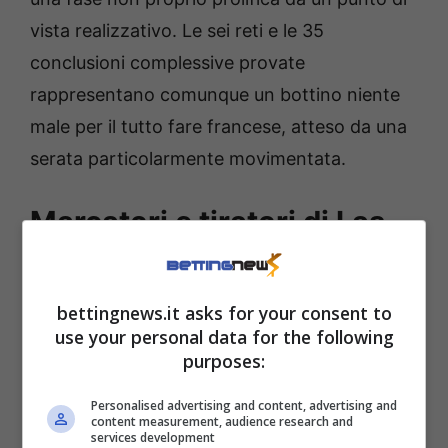
vista realizzativo. Le sei reti e le 35
conclusioni complessive provate
rappresentano comunque un bottino niente
male per il tutto fare francese, atteso da una
serata particolarmente movimentata.
Marcatori e tiratori di Las
Palmas-Atletico Madrid:
tutte le quote
bettingnews.it asks for your consent to
use your personal data for the following
Ultima chiamata per l’
Atletico Madrid
di
purposes:
Simeone
per provare a riaprire un
Personalised advertising and content, advertising and
campionato che ormai sembra aver
content measurement, audience research and
services development