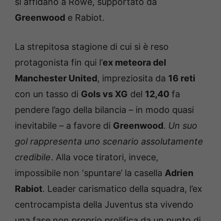
si affidano a Rowe, supportato da
Greenwood
e Rabiot.
La strepitosa stagione di cui si è reso
protagonista fin qui l’
ex meteora del
Manchester United
, impreziosita da
16 reti
con un tasso di
Gols vs XG
del
12,40
fa
pendere l’ago della bilancia – in modo quasi
inevitabile – a favore di
Greenwood
.
Un suo
gol rappresenta uno scenario assolutamente
credibile
. Alla voce tiratori, invece,
impossibile non ‘spuntare’ la casella
Adrien
Rabiot
. Leader carismatico della squadra, l’ex
centrocampista della Juventus sta vivendo
una fase non proprio prolifica da un punto di