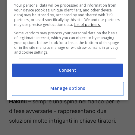
distanza non possa rappresentare una chiave
Your personal data will be processed and information from
your device (cookies, unique identifiers, and other device
interessante per entrambe le squadre. Lo sa
data) may be stored by, accessed by and shared with 319
partners, or used specifically by this site. We and our partners
bene
Fabian Ruiz
che, oltre a ricoprire un
may use precise geolocation data.
List of partners.
Some vendors may process your personal data on the basis
ruolo decisivo nella zona nevralgica del
of legitimate interest, which you can object to by managing
your options below. Look for a link at the bottom of this page
campo, accompagna spesso le azioni
or in the site menu to manage or withdraw consent in privacy
and cookie settings.
avversarie con intelligenza e qualità. I
4 gol
messi a segno in campionato sono un bottino
Consent
di cui tener conto così come la generale
predisposizione dell’
ex Napoli
ad
Manage options
accompagnare l’azione.
Fabian Ruiz ed
Hakimi
– sempre una spina nel fianco per le
difese avversarie – rappresentano due
soluzioni molto intriganti in chiave tiratori.