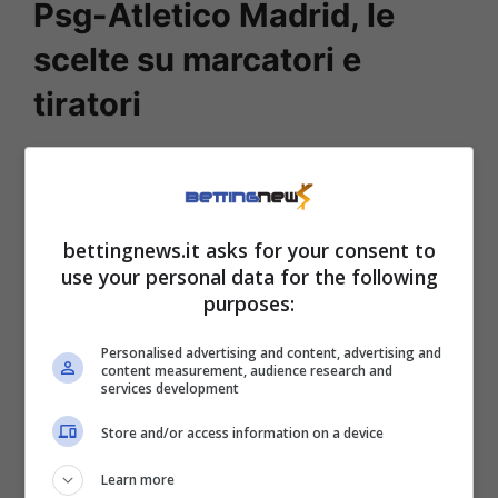
Psg-Atletico Madrid, le
scelte su marcatori e
tiratori
Solida, verticale e terribilmente efficace
grazie alle tante soluzioni offensive che la
sua manovra riesce a sviluppare
. Il Psg si
bettingnews.it asks for your consent to
presenta al match con l’
Atletico
con tutti i
use your personal data for the following
purposes:
favori del pronostico dalla propria parte. Nel
complesso, però, ci sono tutti i presupposti
Personalised advertising and content, advertising and
content measurement, audience research and
per assistere ad una gara piuttosto
services development
movimentata da una parte e dall’altra.
Store and/or access information on a device
E chissà che alla fine il tiro dalla media-lunga
Learn more