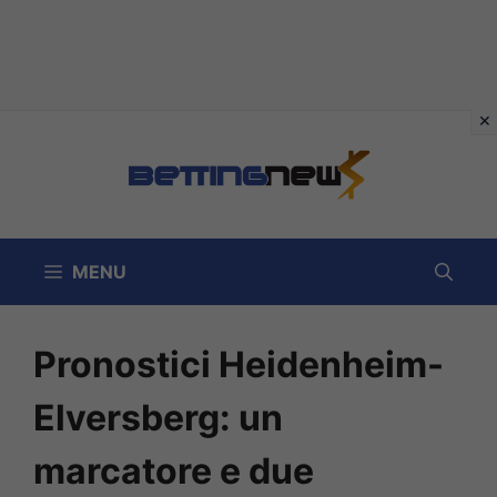
Vai
al
contenuto
MENU
Pronostici Heidenheim-
Elversberg: un
marcatore e due