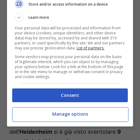
escludere.
Store and/or access information on a device
Learn more
L’andata di uno spareggio salvezza – si sa – è
Your personal data will be processed and information from
spesso caratterizzata da tanta tensione e da
your device (cookies, unique identifiers, and other device
data) may be stored by, accessed by and shared with 319
non pochi contatti al limite. Il rischio che si
partners, or used specifically by this site. We and our partners
may use precise geolocation data.
List of partners.
creino le premesse per un match spezzettato
Some vendors may process your personal data on the basis
e caratterizzato da molte interruzioni di gioco
of legitimate interest, which you can object to by managing
your options below. Look for a link at the bottom of this page
è concreto. Ecco perché il discorso
or in the site menu to manage or withdraw consent in privacy
and cookie settings.
riguardante i possibili ammoniti non può
passare affatto in secondo piano. Tra le file
Consent
dei padroni di casa, ad esempio, occhio
soprattutto a
Gimber
: difensore roccioso e
Manage options
spesso fuori tempo, il centrale
dell’
Heidenheim
si è già visto sventolare
9