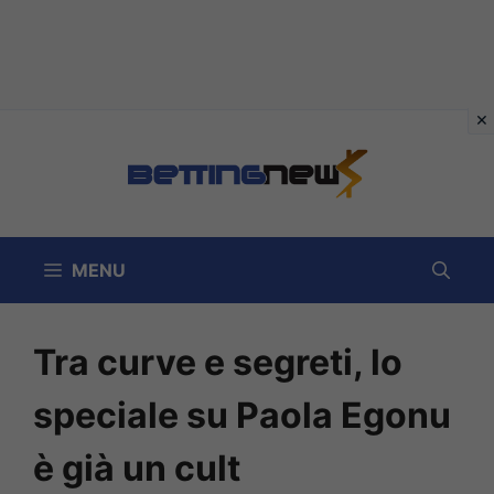
Vai
al
contenuto
MENU
Tra curve e segreti, lo
speciale su Paola Egonu
è già un cult