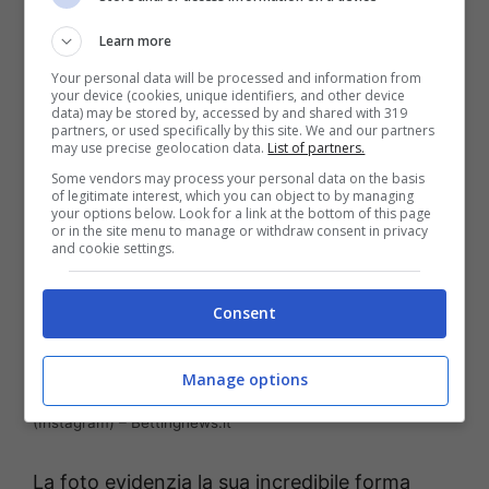
Learn more
Your personal data will be processed and information from
your device (cookies, unique identifiers, and other device
data) may be stored by, accessed by and shared with 319
partners, or used specifically by this site. We and our partners
may use precise geolocation data.
List of partners.
Some vendors may process your personal data on the basis
of legitimate interest, which you can object to by managing
your options below. Look for a link at the bottom of this page
or in the site menu to manage or withdraw consent in privacy
and cookie settings.
Consent
Manage options
Egonu caterpillar: dallo speciale alla foto supersexy
(Instagram) – Bettingnews.it
La foto evidenzia la sua incredibile forma