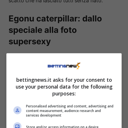
scatto che ha lasciato tutti senza fiato.
Egonu caterpillar: dallo
speciale alla foto
supersexy
Nell’immagine la si vede sorridente, seduta a
un tavolo, mentre indossa un abito senza
spalline con una trama multicolor che sembra
bettingnews.it asks for your consent to
letteralmente
dipinto sul suo corpo
.
use your personal data for the following
purposes:
Personalised advertising and content, advertising and
content measurement, audience research and
services development
Store and/or access information on a device