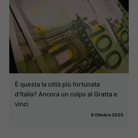
È questa la città più fortunata
d’Italia? Ancora un colpo al Gratta e
vinci
9 Ottobre 2025