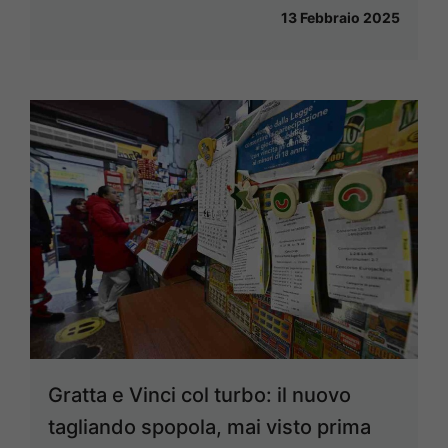
13 Febbraio 2025
Gratta e Vinci col turbo: il nuovo
tagliando spopola, mai visto prima