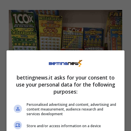
bettingnews.it asks for your consent to
use your personal data for the following
purposes:
Gratta e vinci, bastano 5 euro per
Personalised advertising and content, advertising and
vincerne 500mila: una fortuna da
content measurement, audience research and
services development
perdere i sensi
7 Ottobre 2025
Store and/or access information on a device