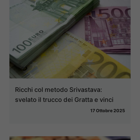
Ricchi col metodo Srivastava:
svelato il trucco dei Gratta e vinci
17 Ottobre 2025