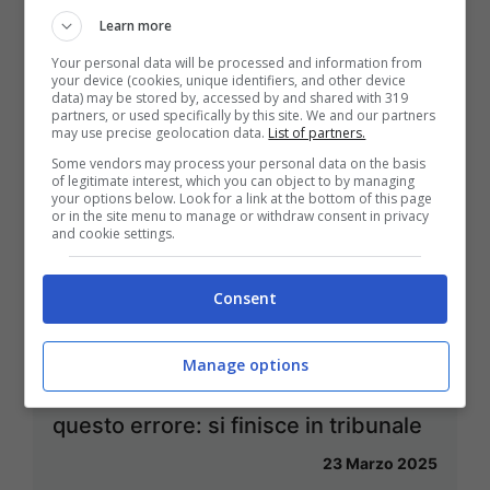
Learn more
Your personal data will be processed and information from
your device (cookies, unique identifiers, and other device
data) may be stored by, accessed by and shared with 319
partners, or used specifically by this site. We and our partners
may use precise geolocation data.
List of partners.
Some vendors may process your personal data on the basis
of legitimate interest, which you can object to by managing
your options below. Look for a link at the bottom of this page
or in the site menu to manage or withdraw consent in privacy
and cookie settings.
Consent
Manage options
Gratta e Vinci, non commettere mai
questo errore: si finisce in tribunale
23 Marzo 2025