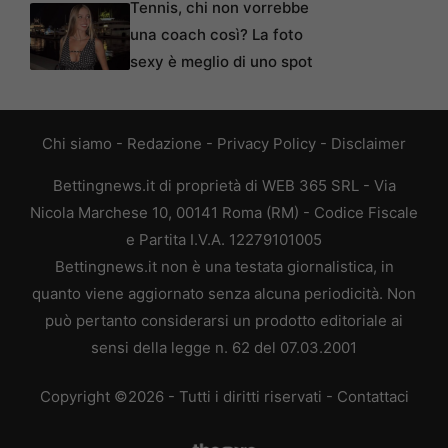
Tennis, chi non vorrebbe
una coach così? La foto
sexy è meglio di uno spot
Chi siamo
-
Redazione
-
Privacy Policy
-
Disclaimer
Bettingnews.it di proprietà di WEB 365 SRL - Via
Nicola Marchese 10, 00141 Roma (RM) - Codice Fiscale
e Partita I.V.A. 12279101005
Bettingnews.it non è una testata giornalistica, in
quanto viene aggiornato senza alcuna periodicità. Non
può pertanto considerarsi un prodotto editoriale ai
sensi della legge n. 62 del 07.03.2001
Copyright ©2026 - Tutti i diritti riservati -
Contattaci