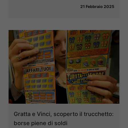
21 Febbraio 2025
Gratta e Vinci, scoperto il trucchetto:
borse piene di soldi