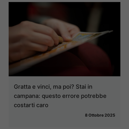
Gratta e vinci, ma poi? Stai in
campana: questo errore potrebbe
costarti caro
8 Ottobre 2025