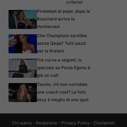
criterio!
Pickleball al pepe: dopo la
Bouchard arriva la
Harkleroad
Che Champions sarebbe
senza Qeqa? Tutti pazzi
per la Krelani
Tra curve e segreti, lo
speciale su Paola Egonu è
già un cult
Tennis, chi non vorrebbe
una coach così? La foto
sexy è meglio di uno spot
Chi siamo
-
Redazione
-
Privacy Policy
-
Disclaimer