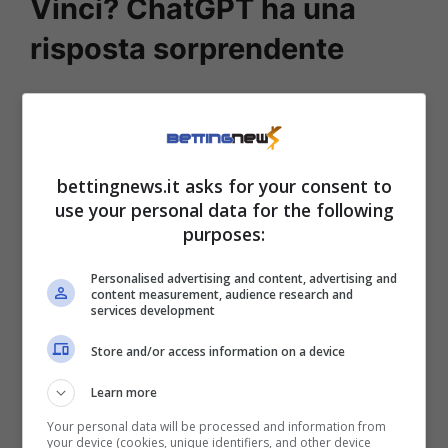
Vinci? ChatGPT ha una
risposta sorprendente
Il metodo proposto a chi le ha chiesto un
consulto in materia di fortuna è quello dei
budget fissi
: un approccio che trasforma il
bettingnews.it asks for your consent to
gioco in un passatempo, non in un’illusione di
use your personal data for the following
purposes:
guadagno. Secondo l’intelligenza artificiale,
per “vincere” alla lotteria istantanea bisogna
Personalised advertising and content, advertising and
content measurement, audience research and
stabilire prima
quanto si vuole spendere
, e
services development
non superare mai quella cifra, proprio come si
Store and/or access information on a device
fa abitualmente in altri ambiti.
Learn more
Your personal data will be processed and information from
your device (cookies, unique identifiers, and other device