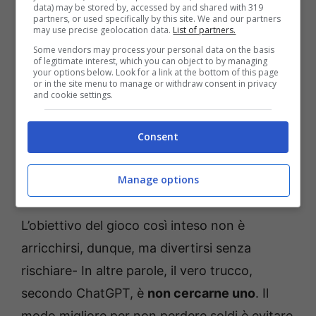
data) may be stored by, accessed by and shared with 319
partners, or used specifically by this site. We and our partners
may use precise geolocation data.
List of partners.
Some vendors may process your personal data on the basis
of legitimate interest, which you can object to by managing
your options below. Look for a link at the bottom of this page
or in the site menu to manage or withdraw consent in privacy
and cookie settings.
Consent
Vuoi vincere al Gratta e Vinci? ChatGPT ha una risposta
Manage options
sorprendente – Bettingnews
L’obiettivo del gioco così inteso non è
arricchirsi, dunque, ma divertirsi senza
rischiare- In altre parole, il vero trucco,
secondo ChatGPT, è
non cercarne uno
. Il
modo migliore per non perdere soldi è evitare