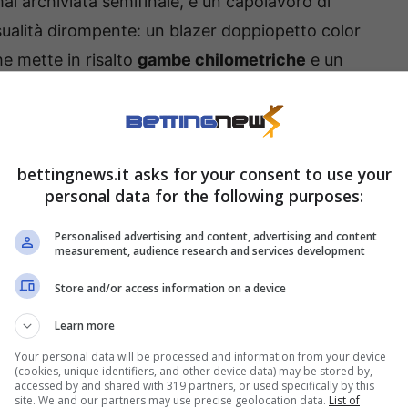
rmai archiviata semifinale, è un capolavoro di
nsualità dirompente: un blazer doppiopetto color
he mette in risalto
gambe chilometriche
e un
 profonda e decisa.
petenza e fascino senza
bettingnews.it asks for your consent to use your
personal data for the following purposes:
peccabile completano un’immagine potentissima,
Personalised advertising and content, advertising and content
measurement, audience research and services development
 Qeqa è un’autentica
fuoriclasse
della
Store and/or access information on a device
Learn more
Your personal data will be processed and information from your device
(cookies, unique identifiers, and other device data) may be stored by,
accessed by and shared with 319 partners, or used specifically by this
site. We and our partners may use precise geolocation data.
List of