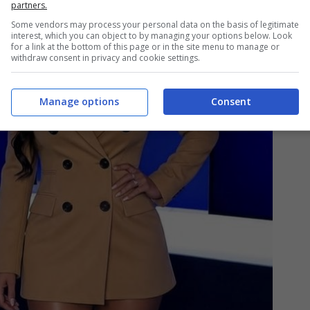
partners.
Some vendors may process your personal data on the basis of legitimate
interest, which you can object to by managing your options below. Look
for a link at the bottom of this page or in the site menu to manage or
withdraw consent in privacy and cookie settings.
Manage options
Consent