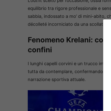
L’outfit scelto per l’occasione, ossia l’o
equilibrio tra rigore professionale e se
sabbia, indossato a mo’ di mini-abito, c
décolleté incorniciato da una scollatura
Fenomeno Krelani: com
confini
I lunghi capelli corvini e un trucco im
tutta da contemplare, confermando che
narrazione sportiva attuale.