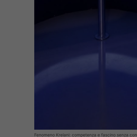
Fenomeno Krelani: competenza e fascino senza confi