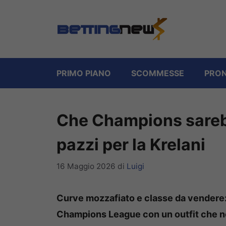
Vai
al
contenuto
PRIMO PIANO
SCOMMESSE
PRON
Che Champions sareb
pazzi per la Krelani
16 Maggio 2026
di
Luigi
Curve mozzafiato e classe da vendere: 
Champions League con un outfit che no