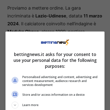
Proviamo a mettere ordine. La gara
incriminata è
Lazio-Udinese
, datata
11 marzo
2024
. Il calciatore coinvolto nell’indagine è
Maduka Okoye
, classe 1999, portiere
dell’
Udinese
e della nazionale nigeriana.
bettingnews.it asks for your consent to
use your personal data for the following
purposes:
Personalised advertising and content, advertising and
content measurement, audience research and
services development
Store and/or access information on a device
Learn more