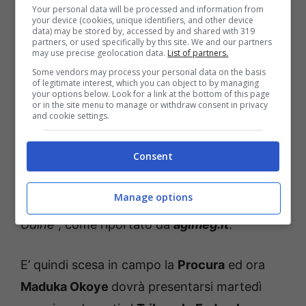
Your personal data will be processed and information from
Sanzione durissima: quattro anni (ANSA) – bettingnews.it
your device (cookies, unique identifiers, and other device
data) may be stored by, accessed by and shared with 319
partners, or used specifically by this site. We and our partners
Durante la sopramenzionata sfida
may use precise geolocation data.
List of partners.
dell’Olimpico, il numero uno bianconero è
Some vendors may process your personal data on the basis
of legitimate interest, which you can object to by managing
stato ammonito per perdita di tempo.
your options below. Look for a link at the bottom of this page
or in the site menu to manage or withdraw consent in privacy
Apparentemente nulla di eccezionale
and cookie settings.
senonché quell’episodio avrebbe generato
Consent
“
un’ondata anomala di puntate
, con quote
fissate a 8, che avrebbe generato vincite per
Manage options
oltre 120 mila euro, soprattutto nella zona di
Udine
“, come riportato da
agimeg.it
.
E’ quindi scesa in campo la
Procura
ed ora
Maduka Okoye
dovrà presentarsi martedì