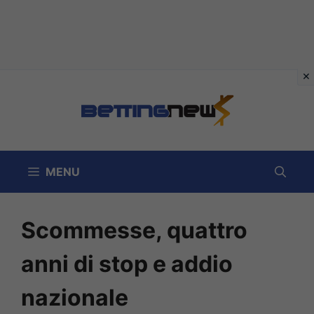
Vai
al
contenuto
MENU
Scommesse, quattro
anni di stop e addio
nazionale