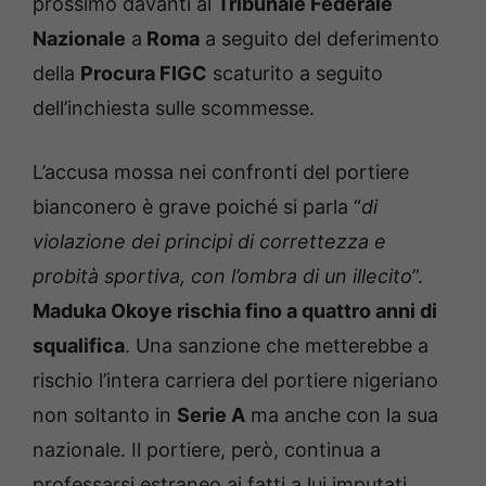
prossimo davanti al
Tribunale Federale
Nazionale
a
Roma
a seguito del deferimento
della
Procura FIGC
scaturito a seguito
dell’inchiesta sulle scommesse.
L’accusa mossa nei confronti del portiere
bianconero è grave poiché si parla “
di
violazione dei principi di correttezza e
probità sportiva, con l’ombra di un illecito
”.
Maduka Okoye
rischia fino a quattro anni di
squalifica
. Una sanzione che metterebbe a
rischio l’intera carriera del portiere nigeriano
non soltanto in
Serie A
ma anche con la sua
nazionale. Il portiere, però, continua a
professarsi estraneo ai fatti a lui imputati.