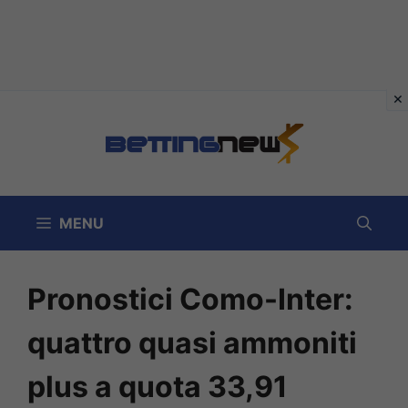
Vai
al
contenuto
MENU
Pronostici Como-Inter:
quattro quasi ammoniti
plus a quota 33,91