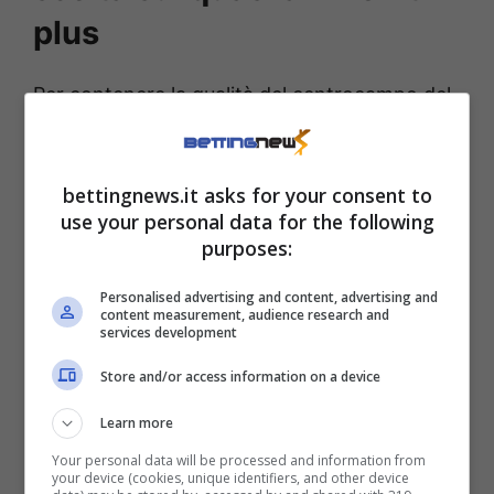
plus
Per contenere la qualità del centrocampo del
Como,
Asllani
sarà chiamato ad interpretare
al meglio il doppio ruolo da play davanti alla
bettingnews.it asks for your consent to
difesa con il compito tutt’altro che banale di
use your personal data for the following
inaridire le fonti di gioco avversarie. L’ex
purposes:
Empoli andrà a calpestare zolle non molto
Personalised advertising and content, advertising and
distante dal
raggio d’azione di Nico Paz,
per
content measurement, audience research and
services development
intenderci. Già ammonito in quattro
circostanze, il centrocampista dell’Inter ha
Store and/or access information on a device
serie chances di finire sul taccuino dell’arbitro
Learn more
Massa.
Your personal data will be processed and information from
your device (cookies, unique identifiers, and other device