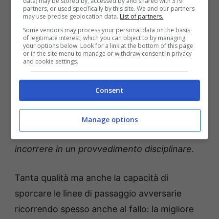
data) may be stored by, accessed by and shared with 319
Per quanto concerne i padroni di casa, occhio
partners, or used specifically by this site. We and our partners
may use precise geolocation data.
List of partners.
a
Vojvoda
. L’ex difensore del Torino è il
Some vendors may process your personal data on the basis
of legitimate interest, which you can object to by managing
classico centrale roccioso, fisico e lento nei
your options below. Look for a link at the bottom of this page
or in the site menu to manage or withdraw consent in privacy
cambi di direzione. Anche contro un attacco
and cookie settings.
spuntato come quello dell’Inter, dovrebbe
comunque far leva su quell’aggressività che è
Consent
ormai suo autentico marchio di fabbrica. Con
già 6 ammonizioni all’attivo, tra i calciatori del
Manage options
Como Vojvoda è quello che più
rischia di
incorrere in un provvedimento disciplinare.
Tanta qualità ma anche la capacità di
sporcare le linee di passaggio avversarie
ricorrendo spesso anche al fallo: la migliore