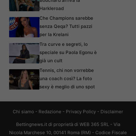
Bouchard arriva la
Harkleroad
Che Champions sarebbe
senza Qeqa? Tutti pazzi
per la Krelani
Tra curve e segreti, lo
speciale su Paola Egonu è
già un cult
Tennis, chi non vorrebbe
una coach così? La foto
sexy è meglio di uno spot
Chi siamo
-
Redazione
-
Privacy Policy
-
Disclaimer
Bettingnews.it di proprietà di WEB 365 SRL - Via
Nicola Marchese 10, 00141 Roma (RM) - Codice Fiscale