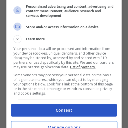
che ci si aspetta all’Arechi, ad esempio,
Personalised advertising and content, advertising and
potrebbe portare il giovane
Gerard Yepes
content measurement, audience research and
services development
fuori giri. Il ventiduenne spagnolo – che pecca
Store and/or access information on a device
un po’ di inesperienza a disputare questo
genere di partite –
non è un calciatore al
Learn more
quale piace togliere la gamba.
Your personal data will be processed and information from
your device (cookies, unique identifiers, and other device
data) may be stored by, accessed by and shared with 319
partners, or used specifically by this site. We and our partners
Comprese le gare di
play out
, sono infatti
sei
may use precise geolocation data.
List of partners.
le ammonizioni
ricevute da
Yepes
fino a
Some vendors may process your personal data on the basis
of legitimate interest, which you can object to by managing
questo momento. Più in generale, è la
your options below. Look for a link at the bottom of this page
or in the site menu to manage or withdraw consent in privacy
propensione a sporcare la sua prestazione
and cookie settings.
con qualche ingenuità – soprattutto quando
si alza il tasso agonistico dell’incontro – a
Consent
‘spingere’ il jolly di centrocampo della Samp
nel possibile vortice degli ammoniti. Sul
Manage options