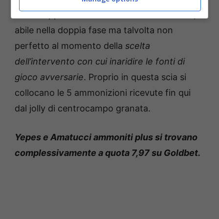
fronte opposto occhio invece ad
Amatucci,
abile nella doppia fase ma talvolta non
perfetto al momento della
scelta
dell’intervento con cui inaridire le fonti di
gioco avversarie
. Proprio in questa scia si
collocano le 5 ammonizioni ricevute fin qui
dal jolly di centrocampo granata.
Yepes e Amatucci ammoniti plus si trovano
complessivamente a quota 7,97 su Goldbet.