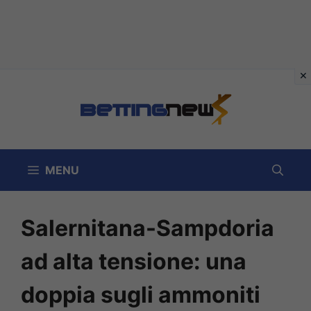
Vai
al
contenuto
MENU
Salernitana-Sampdoria
ad alta tensione: una
doppia sugli ammoniti