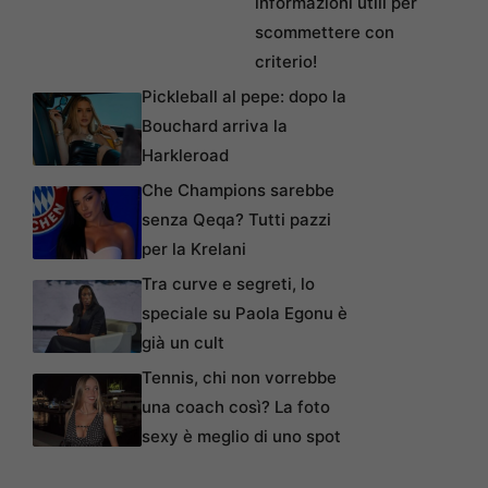
informazioni utili per
scommettere con
criterio!
Pickleball al pepe: dopo la
Bouchard arriva la
Harkleroad
Che Champions sarebbe
senza Qeqa? Tutti pazzi
per la Krelani
Tra curve e segreti, lo
speciale su Paola Egonu è
già un cult
Tennis, chi non vorrebbe
una coach così? La foto
sexy è meglio di uno spot