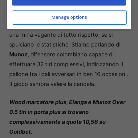
liete del Nottingham Forest di una stagione
che ne ha incensato tutte le qualità. Tra le file
Manage options
del Crystal Palace, si potrebbe ‘azzardare’
una mina vagante di tutto rispetto, se si
spulciano le statistiche. Stiamo parlando di
Munoz,
difensore colombiano capace di
effettuare 32 tiri complessivi, indirizzando il
pallone tra i pali avversari in ben 16 occasioni.
Il gioco sembra valere la candela.
Wood marcatore plus, Elanga e Munoz Over
0.5 tiri in porta plus si trovano
complessivamente a quota 10,58 su
Goldbet.