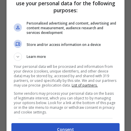
use your personal data for the following
queste direttrici:
tanto pressing da parte
purposes:
degli ospiti,
molto gioco sugli esterni per il
Personalised advertising and content, advertising and
Crystal Palace
e nessun vero padrone del
content measurement, audience research and
services development
gioco. Gli inserimenti dei centrocampisti e dei
funambolici esterni che impreziosiscono la
Store and/or access information on a device
manovra offensiva delle due squadre è una
Learn more
traccia da monitorare con grande
Your personal data will be processed and information from
your device (cookies, unique identifiers, and other device
attenzione.
data) may be stored by, accessed by and shared with 319
partners, or used specifically by this site. We and our partners
may use precise geolocation data.
List of partners.
Autore di 35 tiri complessivi – 16 dei quali
Some vendors may process your personal data on the basis
indirizzati nello specchio di porta avversaria
of legitimate interest, which you can object to by managing
your options below. Look for a link at the bottom of this page
– quella di Elanga è una candidatura di tutto
or in the site menu to manage or withdraw consent in privacy
and cookie settings.
rispetto in chiave tiratori plus. Giocatore
box
to box
, il
classe 2002
è una delle note più
Consent