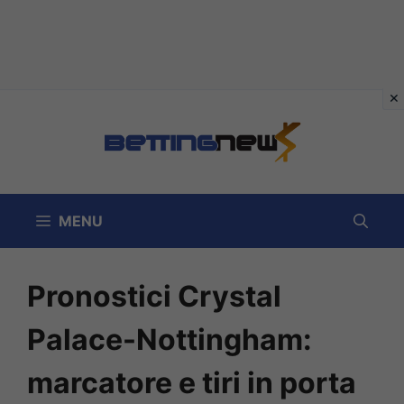
Vai
al
contenuto
MENU
Pronostici Crystal
Palace-Nottingham:
marcatore e tiri in porta