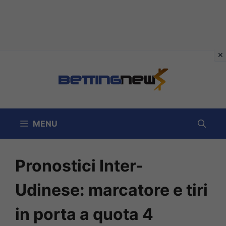
Vai
al
contenuto
MENU
Pronostici Inter-
Udinese: marcatore e tiri
in porta a quota 4