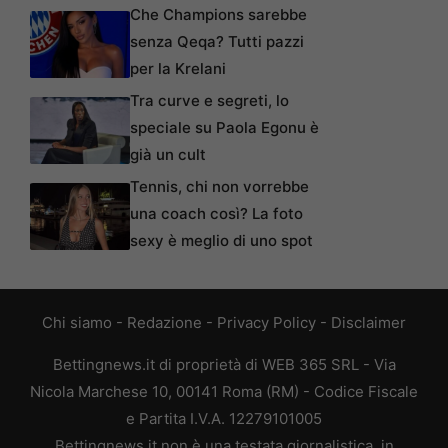
Che Champions sarebbe
senza Qeqa? Tutti pazzi
per la Krelani
Tra curve e segreti, lo
speciale su Paola Egonu è
già un cult
Tennis, chi non vorrebbe
una coach così? La foto
sexy è meglio di uno spot
Chi siamo
-
Redazione
-
Privacy Policy
-
Disclaimer
Bettingnews.it di proprietà di WEB 365 SRL - Via
Nicola Marchese 10, 00141 Roma (RM) - Codice Fiscale
e Partita I.V.A. 12279101005
Bettingnews.it non è una testata giornalistica, in