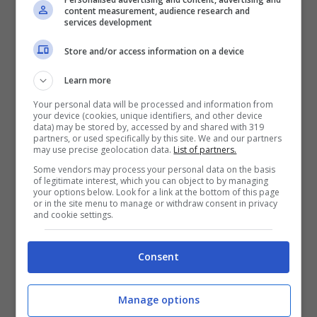
content measurement, audience research and
services development
La scelta di puntare su
Mkhitaryan
come
Store and/or access information on a device
autore di almeno un tiro in porta è motivata
Learn more
non solo dai dati relativi alla predisposizione
Your personal data will be processed and information from
offensiva dell’ex Roma (
autore di 21 tiri in
your device (cookies, unique identifiers, and other device
data) may be stored by, accessed by and shared with 319
stagione
, anche se solo 2 indirizzati nello
partners, or used specifically by this site. We and our partners
may use precise geolocation data.
List of partners.
specchio della porta) ma anche dai difetti del
Some vendors may process your personal data on the basis
pacchetto arretrato dell’Udinese. Guidata da
of legitimate interest, which you can object to by managing
your options below. Look for a link at the bottom of this page
Solet,
la retroguardia di
Runjaic
fa della
or in the site menu to manage or withdraw consent in privacy
and cookie settings.
fisicità una delle sue armi più principali.
Qualche difficoltà in più, invece, l’ha mostrata
Consent
nella lettura delle situazioni a palla scoperta.
Situazioni che Mkhitaryan – come noto – è
Manage options
bravo non solo a propiziare, ma anche a