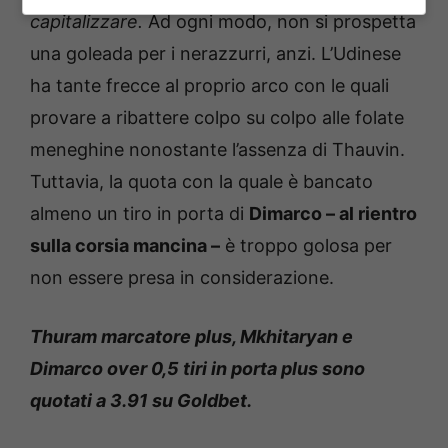
capitalizzare.
Ad ogni modo, non si prospetta
una goleada per i nerazzurri, anzi. L’Udinese
ha tante frecce al proprio arco con le quali
provare a ribattere colpo su colpo alle folate
meneghine nonostante l’assenza di Thauvin.
Tuttavia, la quota con la quale è bancato
almeno un tiro in porta di
Dimarco – al rientro
sulla corsia mancina –
è troppo golosa per
non essere presa in considerazione.
Thuram marcatore plus, Mkhitaryan e
Dimarco over 0,5 tiri in porta plus sono
quotati a 3.91 su Goldbet.