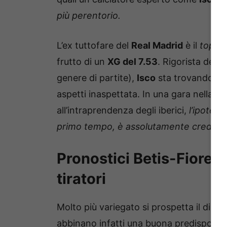
più perentorio.
L’ex tuttofare del
Real Madrid
è il
top sc
frutto di un
XG del 7.53
. Rigorista desi
genere di partite),
Isco
sta trovando u
aspetti inaspettata. In una gara nella q
all’intraprendenza degli iberici,
l’ipotesi
primo tempo, è assolutamente credibil
Pronostici Betis-Fiorent
tiratori
Molto più variegato si prospetta il disco
abbinano infatti una buona predisposizi