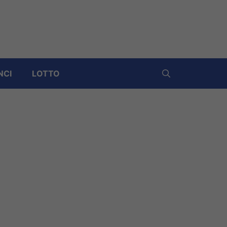
NCI
LOTTO