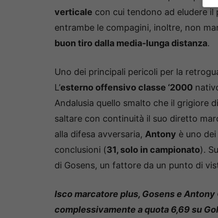
verticale
con cui tendono ad eludere il p
entrambe le compagini, inoltre, non manc
buon tiro dalla media-lunga distanza
.
Uno dei principali pericoli per la retro
L’
esterno offensivo classe ‘2000
nativo
Andalusia quello smalto che il grigiore d
saltare con continuità il suo diretto ma
alla difesa avversaria,
Antony
è uno dei 
conclusioni (
31, solo in campionato
). S
di Gosens, un fattore da un punto di vist
Isco marcatore plus, Gosens e Antony Ov
complessivamente a quota 6,69 su Gol