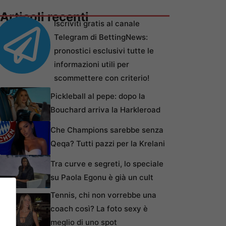
Articoli recenti
Iscriviti gratis al canale
Telegram di BettingNews:
pronostici esclusivi tutte le
informazioni utili per
scommettere con criterio!
Pickleball al pepe: dopo la
Bouchard arriva la Harkleroad
Che Champions sarebbe senza
Qeqa? Tutti pazzi per la Krelani
Tra curve e segreti, lo speciale
su Paola Egonu è già un cult
Tennis, chi non vorrebbe una
coach così? La foto sexy è
meglio di uno spot