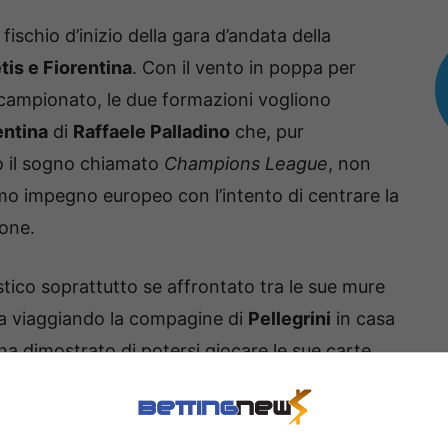
 fischio d’inizio della gara d’andata della
tis e Fiorentina
. Con il vento in poppa per
i in campionato, le due formazioni vogliono
entina
di
Raffaele Palladino
che, pur
o il sogno chiamato
Champions League
, non
mo impegno europeo con l’intento di centrare la
ione.
tico soprattutto se affrontato tra le sue mure
sta viaggiando la compagine di
Pellegrini
in casa
ha dimostrato di potersi giocare le sue carte
ll’ottica del doppio confronto, almeno all’andata
rmini di approccio al match. Situazione nelle
ad esempio,
tende ad esaltarsi in modo ancor