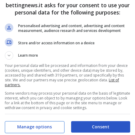
bettingnews.it asks for your consent to use your
personal data for the following purposes:
Personalised advertising and content, advertising and content
orer
della squadra avendo già realizzato
8 reti
,
measurement, audience research and services development
gnato del Betis (mai un dettaglio in questo
Store and/or access information on a device
na
continuità in termini realizzativa
per certi
Learn more
uale lo spartito dovrebbe arridere
 che Isco riesca a trovare il gol, magari già nel
Your personal data will be processed and information from your device
(cookies, unique identifiers, and other device data) may be stored by,
e.
accessed by and shared with 319 partners, or used specifically by this
site. We and our partners may use precise geolocation data.
List of
partners.
ina, la scelta su marcatori e
Some vendors may process your personal data on the basis of legitimate
interest, which you can object to by managing your options below. Look
for a link at the bottom of this page or in the site menu to manage or
withdraw consent in privacy and cookie settings.
rso riguardante i tiratori. Le due squadre
Manage options
Consent
one al palleggio ad
improvvise folate in