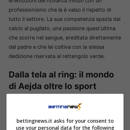
le emozioni dei novanta minuti con un
professionismo che le è valso il rispetto di
tutto il settore. La sua competenza spazia dal
calcio al pugilato, una passione quest’ultima
che scorre nel sangue, ereditata direttamente
dal padre e che lei coltiva con la stessa
dedizione riservata al rettangolo verde.
Dalla tela al ring: il mondo
di Aejda oltre lo sport
Parlare della Durishti come di una semplice
giornalista sportiva, tuttavia, sarebbe un
bettingnews.it asks for your consent to
errore imperdonabile. La sua anima è
use your personal data for the following