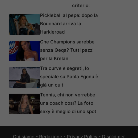
criterio!
Pickleball al pepe: dopo la
Bouchard arriva la
Harkleroad
Che Champions sarebbe
senza Qeqa? Tutti pazzi
per la Krelani
Tra curve e segreti, lo
speciale su Paola Egonu è
già un cult
Tennis, chi non vorrebbe
una coach così? La foto
sexy è meglio di uno spot
Chi siamo
-
Redazione
-
Privacy Policy
-
Disclaimer