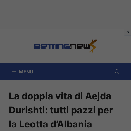
Vai
al
contenuto
MENU
La doppia vita di Aejda
Durishti: tutti pazzi per
la Leotta d’Albania