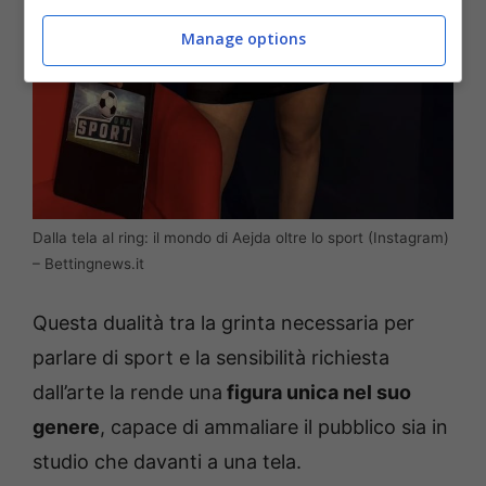
Manage options
Dalla tela al ring: il mondo di Aejda oltre lo sport (Instagram)
– Bettingnews.it
Questa dualità tra la grinta necessaria per
parlare di sport e la sensibilità richiesta
dall’arte la rende una
figura unica nel suo
genere
, capace di ammaliare il pubblico sia in
studio che davanti a una tela.