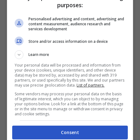
profondamente artistica: la
pittura
è la sua
purposes:
grande passione, tanto da aver fondato una
Personalised advertising and content, advertising and
propria accademia di pittura dove promuove
content measurement, audience research and
services development
l’arte tra i giovani e offre corsi specializzati.
Store and/or access information on a device
Learn more
Your personal data will be processed and information from
your device (cookies, unique identifiers, and other device
data) may be stored by, accessed by and shared with 319
partners, or used specifically by this site. We and our partners
may use precise geolocation data.
List of partners.
Some vendors may process your personal data on the basis
of legitimate interest, which you can object to by managing
your options below. Look for a link at the bottom of this page
or in the site menu to manage or withdraw consent in privacy
and cookie settings.
Consent