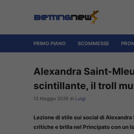
Vai
al
contenuto
PRIMO PIANO
SCOMMESSE
PRON
Alexandra Saint-Mleux t
scintillante, il troll m
13 Maggio 2026
di
Luigi
Lezione di stile sui social di Alexandra
critiche e brilla nel Principato con un l