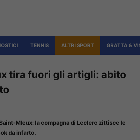
OSTICI
TENNIS
ALTRI SPORT
GRATTA & VI
ira fuori gli artigli: abito
uto
 Saint-Mleux: la compagna di Leclerc zittisce le
ook da infarto.