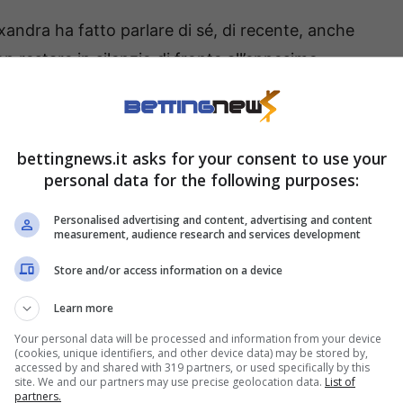
lexandra ha fatto parlare di sé, di recente, anche
n restare in silenzio di fronte all’ennesimo
tto un suo post, le aveva scritto,
i non è nessuno
. La risposta di Alexandra è stata
n estrema calma e fermezza, ha sottolineato
bettingnews.it asks for your consent to use your
uo valore personale esistessero ben prima della sua
personal data for the following purposes:
entemente da essa.
Personalised advertising and content, advertising and content
measurement, audience research and services development
zione divina
Store and/or access information on a device
Learn more
Alexandra Saint-Mleux ha saputo costruire una
l suo gusto estetico e per la sua discrezione.
Your personal data will be processed and information from your device
(cookies, unique identifiers, and other device data) may be stored by,
game con il predestinato della Ferrari, Alexandra
accessed by and shared with 319 partners, or used specifically by this
site. We and our partners may use precise geolocation data.
List of
immagine di Leclerc, mantenendo un profilo basso
partners.