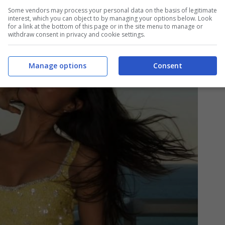
Some vendors may process your personal data on the basis of legitimate
interest, which you can object to by managing your options below. Look
for a link at the bottom of this page or in the site menu to manage or
withdraw consent in privacy and cookie settings.
Manage options
Consent