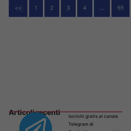
<<
1
2
3
4
…
55
Articoli recenti
Iscriviti gratis al canale
Telegram di