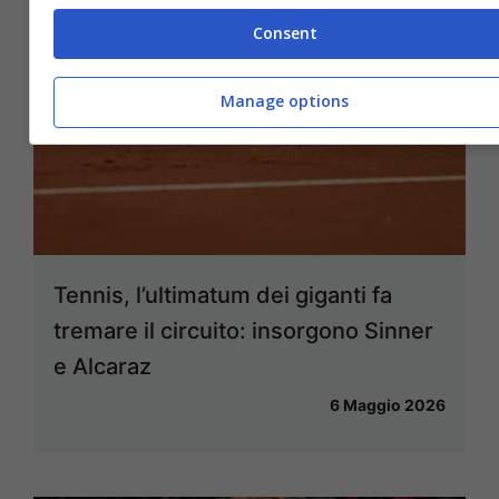
Consent
Manage options
Tennis, l’ultimatum dei giganti fa
tremare il circuito: insorgono Sinner
e Alcaraz
6 Maggio 2026