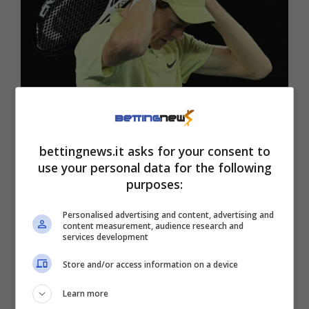
bettingnews.it asks for your consent to
Sinner superato da Alcaraz,
use your personal data for the following
purposes:
UFFICIALE: tifosi increduli
12 Febbraio 2025
Personalised advertising and content, advertising and
content measurement, audience research and
services development
Store and/or access information on a device
Learn more
<<
1
…
53
54
55