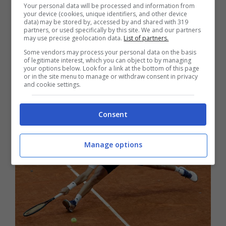
trovate, arrivando alla sfida di domani con
Your personal data will be processed and information from
your device (cookies, unique identifiers, and other device
molta meno pressione e una condizione fisica
data) may be stored by, accessed by and shared with 319
partners, or used specifically by this site. We and our partners
invidiabile.
may use precise geolocation data.
List of partners.
Some vendors may process your personal data on the basis
of legitimate interest, which you can object to by managing
Musetti-Cerundolo: il
your options below. Look for a link at the bottom of this page
or in the site menu to manage or withdraw consent in privacy
pronostico
and cookie settings.
Consent
Manage options