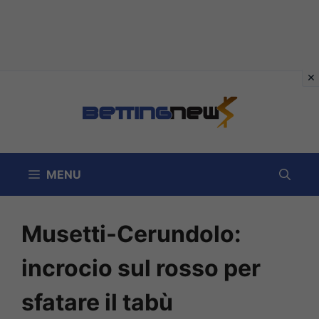
Vai
al
contenuto
MENU
Musetti-Cerundolo:
incrocio sul rosso per
sfatare il tabù