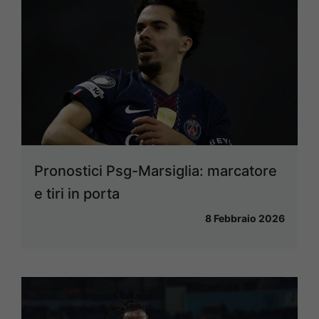
Pronostici Psg-Marsiglia: marcatore
e tiri in porta
8 Febbraio 2026