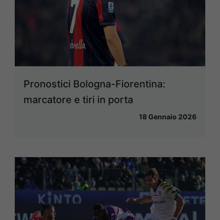
Pronostici Bologna-Fiorentina:
marcatore e tiri in porta
18 Gennaio 2026