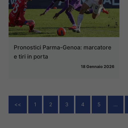
Pronostici Parma-Genoa: marcatore
e tiri in porta
18 Gennaio 2026
<<
1
2
3
4
5
…