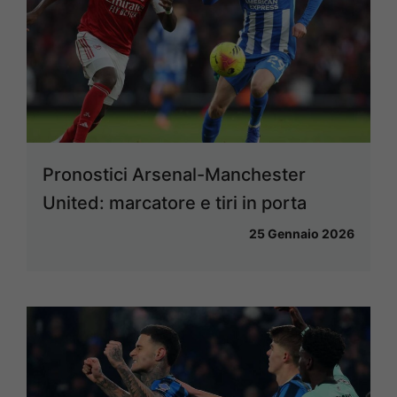
Pronostici Arsenal-Manchester
United: marcatore e tiri in porta
25 Gennaio 2026