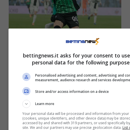
Pronostici Sassuolo-Cremonese:
bettingnews.it asks for your consent to use
personal data for the following purpose
marcatore e tiri in porta
25 Gennaio 2026
Personalised advertising and content, advertising and co
measurement, audience research and services developm
Store and/or access information on a device
Learn more
Your personal data will be processed and information from your
(cookies, unique identifiers, and other device data) may be stored
accessed by and shared with 319 partners, or used specifically by
site. We and our partners may use precise geolocation data.
List 