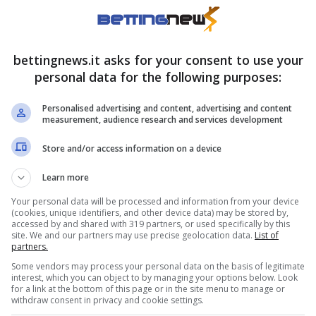
bettingnews.it asks for your consent to use your
personal data for the following purposes:
Personalised advertising and content, advertising and content
measurement, audience research and services development
Store and/or access information on a device
Learn more
iri in porta (Ansa Foto) – BettingNews.it
Your personal data will be processed and information from your device
(cookies, unique identifiers, and other device data) may be stored by,
accessed by and shared with 319 partners, or used specifically by this
i faraonica, il City proverà a rivitalizzare la
site. We and our partners may use precise geolocation data.
List of
partners.
ne Semenyo
– in questa scia – è pronto a dare
Some vendors may process your personal data on the basis of legitimate
interest, which you can object to by managing your options below. Look
for a link at the bottom of this page or in the site menu to manage or
withdraw consent in privacy and cookie settings.