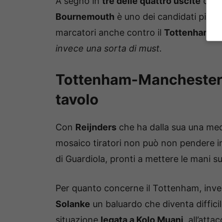
A segno in
tre delle quattro uscite
con l
Bournemouth
è uno dei candidati più cre
marcatori anche contro il
Tottenham; l’
invece una sorta di must.
Tottenham-Manchester Cit
tavolo
Con
Reijnders
che ha dalla sua una med
mosaico tiratori non può non pendere in
di Guardiola, pronti a mettere le mani s
Per quanto concerne il Tottenham, invece
Solanke
un baluardo che diventa difficil
situazione
legata a Kolo Muani
, all’atta