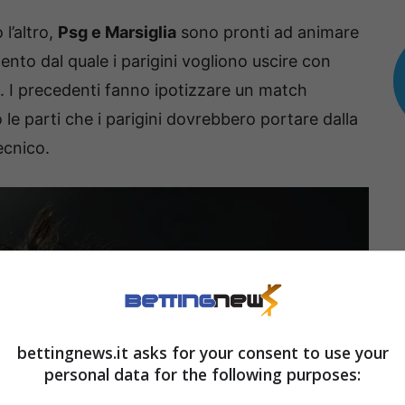
l’altro,
Psg e Marsiglia
sono pronti ad animare
nto dal quale i parigini vogliono uscire con
s. I precedenti fanno ipotizzare un match
le parti che i parigini dovrebbero portare dalla
ecnico.
bettingnews.it asks for your consent to use your
personal data for the following purposes: