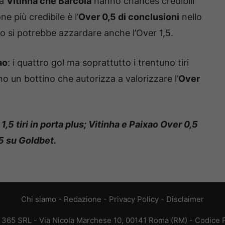
ia
Vitinha che Barcola
hanno chances credibili
ne più credibile è l’
Over 0,5 di conclusioni
nello
vo si potrebbe azzardare anche l’Over 1,5.
ao
: i quattro gol ma soprattutto i trentuno tiri
 un bottino che autorizza a valorizzare l’
Over
5 tiri in porta plus; Vitinha e Paixao Over 0,5
85 su Goldbet.
Chi siamo
-
Redazione
-
Privacy Policy
-
Disclaimer
B 365 SRL - Via Nicola Marchese 10, 00141 Roma (RM) - Codice Fi