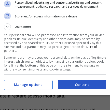
Personalised advertising and content, advertising and content
measurement, audience research and services development
Store and/or access information on a device
Learn more
Your personal data will be processed and information from your device
(cookies, unique identifiers, and other device data) may be stored by,
accessed by and shared with 319 partners, or used specifically by this
site. We and our partners may use precise geolocation data.
List of
partners.
Some vendors may process your personal data on the basis of legitimate
interest, which you can object to by managing your options below. Look
for a link at the bottom of this page or in the site menu to manage or
Ansa Foto) – BettingNews.it
withdraw consent in privacy and cookie settings.
le a mettere a segno almeno un gol è il solito
Manage options
Consent
ando ha spazio da attaccare, l’ex Barcellona
ata a restare spesso molto alta.