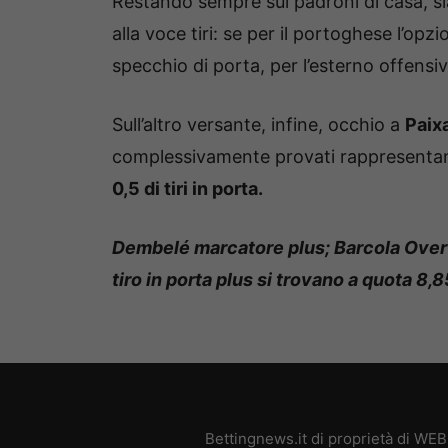
Restando sempre sui padroni di casa, s
alla voce tiri: se per il portoghese l’opzio
specchio di porta, per l’esterno offensi
Sull’altro versante, infine, occhio a
Paix
complessivamente provati rappresentano
0,5 di tiri in porta.
Dembelé marcatore plus; Barcola Over 1,
tiro in porta plus si trovano a quota 8,
Bettingnews.it di proprietà di WE