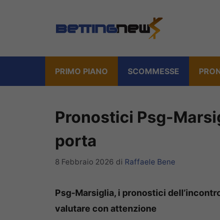
Vai
al
contenuto
PRIMO PIANO
SCOMMESSE
PRON
Pronostici Psg-Marsigl
porta
8 Febbraio 2026
di
Raffaele Bene
Psg-Marsiglia, i pronostici dell’incontro
valutare con attenzione