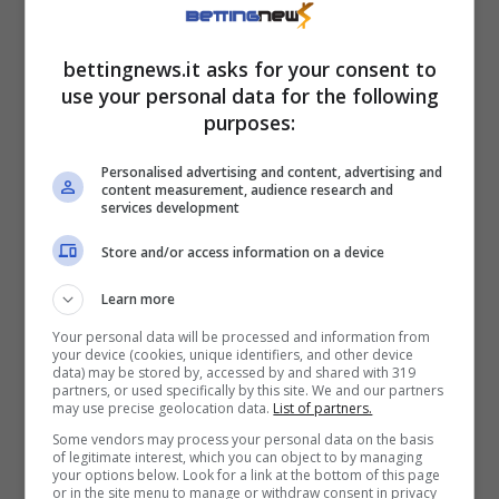
bettingnews.it asks for your consent to
use your personal data for the following
purposes:
<<
1
…
62
63
64
Personalised advertising and content, advertising and
content measurement, audience research and
services development
Store and/or access information on a device
Learn more
Your personal data will be processed and information from
your device (cookies, unique identifiers, and other device
data) may be stored by, accessed by and shared with 319
partners, or used specifically by this site. We and our partners
may use precise geolocation data.
List of partners.
Some vendors may process your personal data on the basis
of legitimate interest, which you can object to by managing
your options below. Look for a link at the bottom of this page
or in the site menu to manage or withdraw consent in privacy