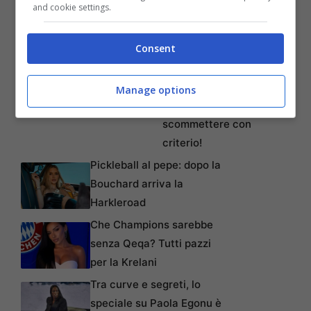
and cookie settings.
Articoli recenti
Iscriviti gratis al canale
Consent
Telegram di
BettingNews: pronostici
esclusivi tutte le
Manage options
informazioni utili per
scommettere con
criterio!
Pickleball al pepe: dopo la
Bouchard arriva la
Harkleroad
Che Champions sarebbe
senza Qeqa? Tutti pazzi
per la Krelani
Tra curve e segreti, lo
speciale su Paola Egonu è