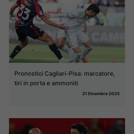
Pronostici Cagliari-Pisa: marcatore,
tiri in porta e ammoniti
21 Dicembre 2025