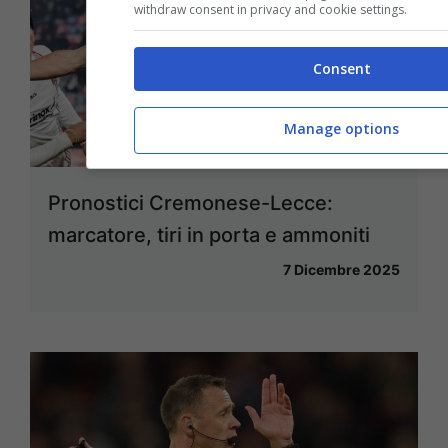
withdraw consent in privacy and cookie settings.
Consent
Manage options
Pronostici Cremonese-Lecce:
marcatore, tiri in porta e ammoniti
7 Dicembre 2025