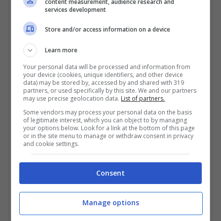
content measurement, audience research and
services development
attenzione è quello di
Panichelli
che può
vantare su uno score di quarantaquattro
Store and/or access information on a device
conclusioni, ventidue delle quali indirizzate
Learn more
nello specchio: con la retroguardia di Luis
Your personal data will be processed and information from
your device (cookies, unique identifiers, and other device
Enrique che tende a concedere qualcosa, si
data) may be stored by, accessed by and shared with 319
partners, or used specifically by this site. We and our partners
tratta di un bagaglio da cui partire.
may use precise geolocation data.
List of partners.
Some vendors may process your personal data on the basis
of legitimate interest, which you can object to by managing
Il marcatore consigliato è comunque
your options below. Look for a link at the bottom of this page
or in the site menu to manage or withdraw consent in privacy
Dembelé
: devastante quando ha la possibilità
and cookie settings.
di guardare la porta e concludere a rete, il
francese vuole riannodare i fili del discorso in
Consent
campionato. Interessanti anche l’
Over 1,5 tiri
in porta plus di Barcola
e l’
Over 0,5 tiro in
Manage options
porta di Vitinha
(che viaggia ad una media di