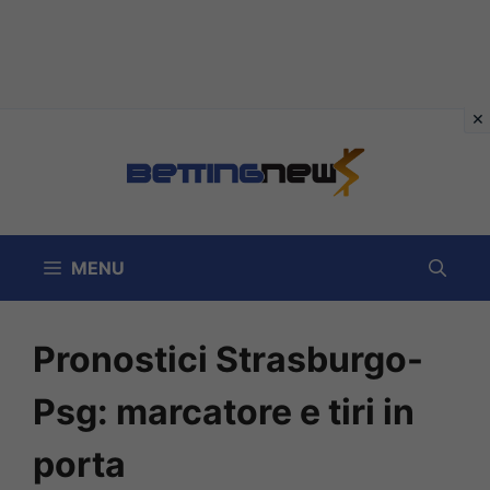
Vai
al
contenuto
MENU
Pronostici Strasburgo-
Psg: marcatore e tiri in
porta