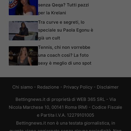
senza Qeqa? Tutti pazzi
per la Krelani
Tra curve e segreti, lo
speciale su Paola Egonu è
già un cult
Tennis, chi non vorrebbe
una coach così? La foto
sexy è meglio di uno spot
Chi siamo
-
Redazione
-
Privacy Policy
-
Disclaimer
Bettingnews.it di proprietà di WEB 365 SRL - Via
Nicola Marchese 10, 00141 Roma (RM) - Codice Fiscale
e Partita I.V.A. 12279101005
Bettingnews.it non è una testata giornalistica, in
quanto viene aggiornato senza alcuna periodicità. Non