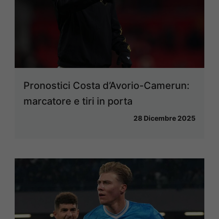
Pronostici Costa d’Avorio-Camerun:
marcatore e tiri in porta
28 Dicembre 2025