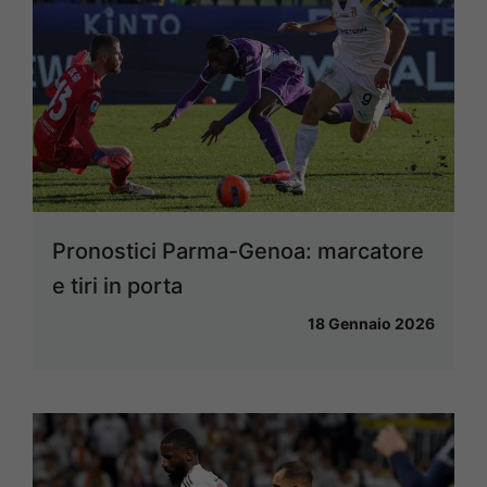
Pronostici Parma-Genoa: marcatore
e tiri in porta
18 Gennaio 2026