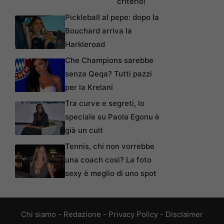
criterio!
Pickleball al pepe: dopo la
Bouchard arriva la
Harkleroad
Che Champions sarebbe
senza Qeqa? Tutti pazzi
per la Krelani
Tra curve e segreti, lo
speciale su Paola Egonu è
già un cult
Tennis, chi non vorrebbe
una coach così? La foto
sexy è meglio di uno spot
Chi siamo
-
Redazione
-
Privacy Policy
-
Disclaimer