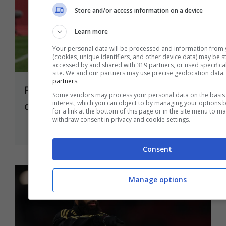
Store and/or access information on a device
Learn more
Your personal data will be processed and information from 
(cookies, unique identifiers, and other device data) may be s
accessed by and shared with 319 partners, or used specifical
site. We and our partners may use precise geolocation data
partners.
Pronostici Coppa d’Africa: i marcatori
Some vendors may process your personal data on the basis 
interest, which you can object to by managing your options 
del 29 dicembre
for a link at the bottom of this page or in the site menu to m
withdraw consent in privacy and cookie settings.
29 Dicembre 2025
Consent
Manage options