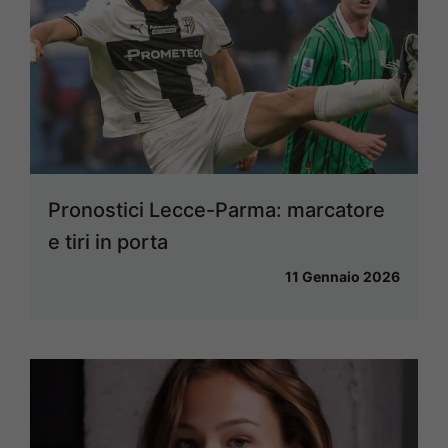
Pronostici Lecce-Parma: marcatore
e tiri in porta
11 Gennaio 2026