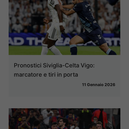
Pronostici Siviglia-Celta Vigo:
marcatore e tiri in porta
11 Gennaio 2026