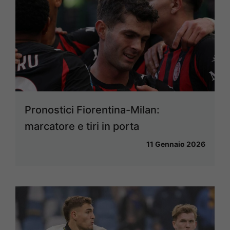
Pronostici Fiorentina-Milan:
marcatore e tiri in porta
11 Gennaio 2026