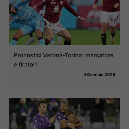
Pronostici Verona-Torino: marcatore
e tiratori
4 Gennaio 2026