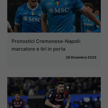
Pronostici Cremonese-Napoli:
marcatore e tiri in porta
28 Dicembre 2025