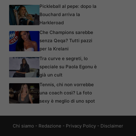
Pickleball al pepe: dopo la
Bouchard arriva la
Harkleroad
Che Champions sarebbe
senza Qeqa? Tutti pazzi
per la Krelani
Tra curve e segreti, lo
speciale su Paola Egonu è
già un cult
Tennis, chi non vorrebbe
una coach così? La foto
sexy è meglio di uno spot
Chi siamo
-
Redazione
-
Privacy Policy
-
Disclaimer