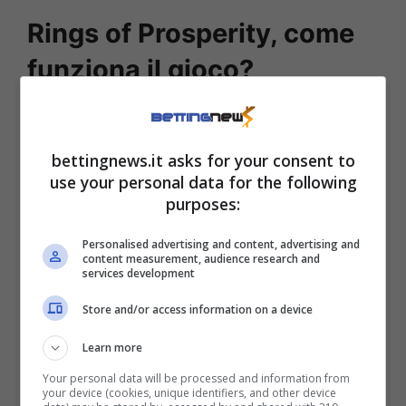
Rings of Prosperity, come
funziona il gioco?
Come riporta agipronews.it
, cuore di
Rings of
Prosperity
si trova all’interno dei suoi
simboli
bettingnews.it asks for your consent to
interconnessi che grazie al Dio Drago si
use your personal data for the following
purposes:
vanno a trasformare in monete d’oro come
se fossimo
sull’Orient Express insieme a
Personalised advertising and content, advertising and
content measurement, audience research and
Rebecca Donaldson
.
Non si tratta di semplici
services development
ricompense visive ma vanno a simboleggiare
Store and/or access information on a device
da vicino quelle che sono le benedizioni
Learn more
conquistate e si collegano così a una vera e
Your personal data will be processed and information from
propria ricchezza spirituale.
your device (cookies, unique identifiers, and other device