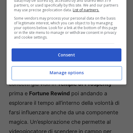
data) may be stored by, accessed by and shared with 319
partners, or used specifically by this site. We and our partners
In questo senso entra in gioco la Ruota della
may use precise geolocation data.
List of partners.
Some vendors may process your personal data on the basis
Prosperità che va a fungere da arbitro divino,
of legitimate interest, which you can object to by managing
your options below. Look for a link at the bottom of this page
qui entra in gioco un gameplay accattivante e
or in the site menu to manage or withdraw consent in privacy
and cookie settings.
in grado di scatenare una forza superiore che
è in linea con le linee narrative del gioco
Consent
stesso.
Manage options
Ci troviamo di fronte all’elaborazione dei
concetti già visti in
Temple of Prosperity
prima e
Fortune Rewind
poi andando a
esplorare il tempo all’interno della volontà di
farsi influenzare anche da una componente
magica. Un’esplorazione che permette al
videogiocatore di scendere in campo per