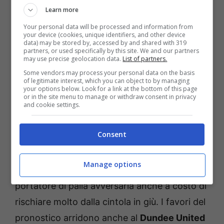
Learn more
Continuando a puntare il mirino sulle gare di
Your personal data will be processed and information from
Conference League
, passiamo ora in
your device (cookies, unique identifiers, and other device
data) may be stored by, accessed by and shared with 319
rassegna un’altra gara che non dovrebbe
partners, or used specifically by this site. We and our partners
may use precise geolocation data.
List of partners.
tradire le attese né in termini di gol attesi né
Some vendors may process your personal data on the basis
in quello di occasioni da gioco create. Ci
of legitimate interest, which you can object to by managing
your options below. Look for a link at the bottom of this page
stiamo riferendo a
Novi Pozar-Jagellonia,
or in the site menu to manage or withdraw consent in privacy
and cookie settings.
che ha tutte le carte in regola per concludersi
con un più di due reti complessive.
Consent
Si affrontano infatti due squadre che nel loro
Manage options
modus hanno la volontà di aggredire il
portatore di palla avversaria anche a costo di
rischiare molto dalla cintola in giù. I favori del
pronostico arridono anche al
Dundee United