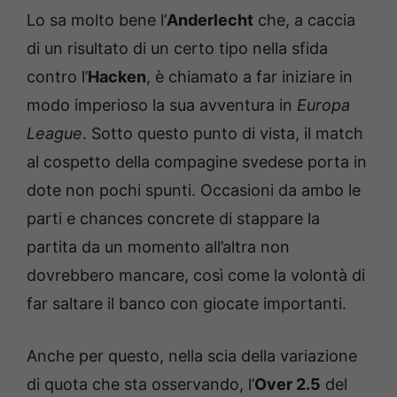
Lo sa molto bene l’
Anderlecht
che, a caccia
di un risultato di un certo tipo nella sfida
contro l’
Hacken
, è chiamato a far iniziare in
modo imperioso la sua avventura in
Europa
League
. Sotto questo punto di vista, il match
al cospetto della compagine svedese porta in
dote non pochi spunti. Occasioni da ambo le
parti e chances concrete di stappare la
partita da un momento all’altra non
dovrebbero mancare, così come la volontà di
far saltare il banco con giocate importanti.
Anche per questo, nella scia della variazione
di quota che sta osservando, l’
Over 2.5
del