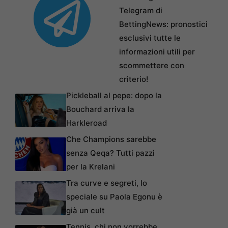
Telegram di
BettingNews: pronostici
esclusivi tutte le
informazioni utili per
scommettere con
criterio!
Pickleball al pepe: dopo la
Bouchard arriva la
Harkleroad
Che Champions sarebbe
senza Qeqa? Tutti pazzi
per la Krelani
Tra curve e segreti, lo
speciale su Paola Egonu è
già un cult
Tennis, chi non vorrebbe