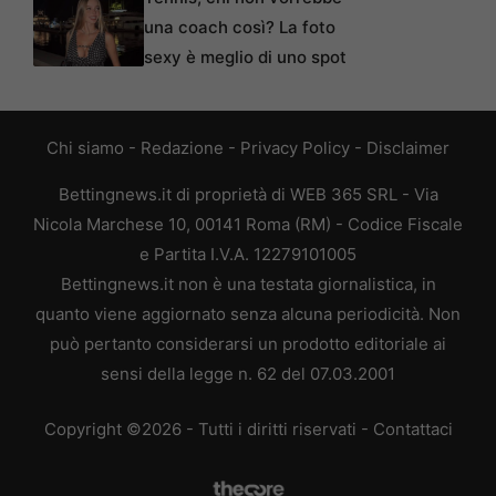
una coach così? La foto
sexy è meglio di uno spot
Chi siamo
-
Redazione
-
Privacy Policy
-
Disclaimer
Bettingnews.it di proprietà di WEB 365 SRL - Via
Nicola Marchese 10, 00141 Roma (RM) - Codice Fiscale
e Partita I.V.A. 12279101005
Bettingnews.it non è una testata giornalistica, in
quanto viene aggiornato senza alcuna periodicità. Non
può pertanto considerarsi un prodotto editoriale ai
sensi della legge n. 62 del 07.03.2001
Copyright ©2026 - Tutti i diritti riservati -
Contattaci