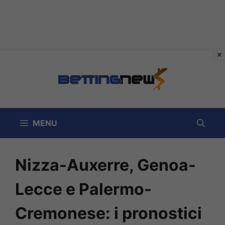
Vai
al
contenuto
MENU
Nizza-Auxerre, Genoa-
Lecce e Palermo-
Cremonese: i pronostici