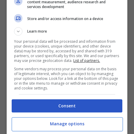
conosciamo tutti.
content measurement, audience research and
services development
Ci trasferiamo invece in Serie B, dove il
Store and/or access information on a device
Palermo ospita la Cremonese. Nelle ultime
Learn more
uscite i siciliani hanno dimostrato di essere
Your personal data will be processed and information from
your device (cookies, unique identifiers, and other device
una squadra candidata per i playoff, almeno.
data) may be stored by, accessed by and shared with 319
partners, or used specifically by this site. We and our partners
Anche grazie agli innesti di gennaio, uno su
may use precise geolocation data.
List of partners.
tutti quel
Pohjanpalo
che da quando veste di
Some vendors may process your personal data on the basis
of legitimate interest, which you can object to by managing
rosanero segno a raffica. Ed era
your options below. Look for a link at the bottom of this page
or in the site menu to manage or withdraw consent in privacy
preventivabile. Siccome anche i tiri dagli
and cookie settings.
undici metri sono cosa sua, crediamo che il
centravanti si possa ripetere di nuovo in casa
Consent
così come era successo la scorsa settimana a
Genova contro la Samp. Chiudiamo il quadro
Manage options
con il pronostico francese. Il Nizza è favorito