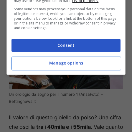
forte del pianeta.
may use precise geolocation data.
List of partners.
Some vendors may process your personal data on the basis
of legitimate interest, which you can object to by managing
your options below. Look for a link at the bottom of this page
or in the site menu to manage or withdraw consent in privacy
and cookie settings.
Consent
Manage options
Un orologio da sogno per il numero 1 (AnsaFoto) –
Bettingnews.it
Il valore di questo gioiello da polso? Una cifra
che oscilla
tra i 40mila e i 55mila
. Vale quanto