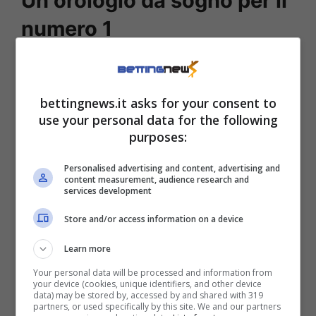
Un orologio da sogno per il
numero 1
Il Daytona scelto, con quadrante nero e
dettagli champagne, monta il bracciale
bettingnews.it asks for your consent to
Oysterflex: un mix di titanio, nichel e un
use your personal data for the following
purposes:
rivestimento in elastomero che lo rende
sportivo e aggressivo
, perfetto per un atleta
Personalised advertising and content, advertising and
content measurement, audience research and
che ha fatto della velocità di esecuzione il suo
services development
marchio di fabbrica. La lunetta Cerachrom
Store and/or access information on a device
con scala tachimetrica è lì a ricordare le
origini del modello, nato per le piste
Learn more
automobilistiche, ma oggi perfetto per
Your personal data will be processed and information from
your device (cookies, unique identifiers, and other device
scandire la cavalcata trionfale del tennista più
data) may be stored by, accessed by and shared with 319
partners, or used specifically by this site. We and our partners