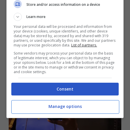
concentrazione della campionessa non
Store and/or access information on a device
sembra risentirne. Paola ha trovato nelle
Learn more
prestazioni sul campo un rifugio dorato,
Your personal data will be processed and information from
your device (cookies, unique identifiers, and other device
trasformando le energie nervose in una
data) may be stored by, accessed by and shared with 319
partners, or used specifically by this site. We and our partners
potenza devastante
che le avversarie
may use precise geolocation data.
List of partners.
faticano a contenere.
Some vendors may process your personal data on the basis
of legitimate interest, which you can object to by managing
your options below. Look for a link at the bottom of this page
or in the site menu to manage or withdraw consent in privacy
and cookie settings.
Consent
Manage options