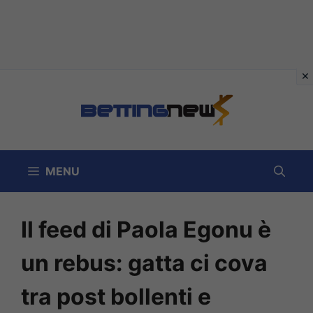
Vai
al
contenuto
MENU
Il feed di Paola Egonu è
un rebus: gatta ci cova
tra post bollenti e