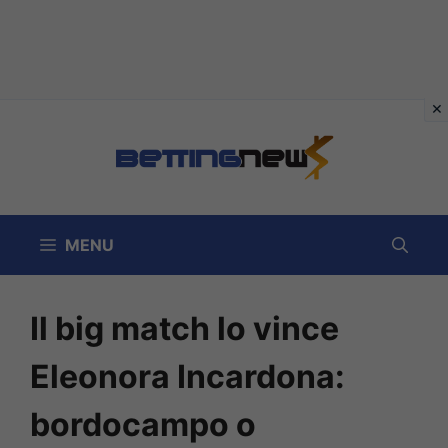
Vai
al
contenuto
MENU
Il big match lo vince
Eleonora Incardona:
bordocampo o