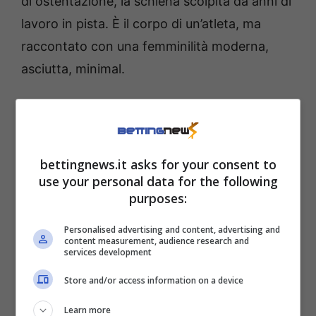
di ostentazione, la schiena scolpita da anni di
lavoro in pista. È il corpo di un’atleta, ma
raccontato con una femminilità moderna,
asciutta, minimal.
Gaia Sabbatini, la
naturalezza che fa perdere
bettingnews.it asks for your consent to
la testa
use your personal data for the following
purposes:
Il risultato? Commenti a raffica, like che si
Personalised advertising and content, advertising and
moltiplicano e una frase che spicca più delle
content measurement, audience research and
services development
altre, perché probabilmente dice tutto:
“Non
ho più parole per definire la tua bellezza”
, ha
Store and/or access information on a device
scritto un follower, un messaggio che suona
Learn more