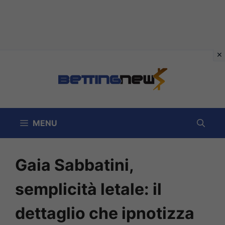
Vai
al
contenuto
MENU
Gaia Sabbatini,
semplicità letale: il
dettaglio che ipnotizza