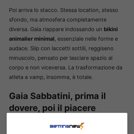
Poi arriva lo stacco. Stessa location, stesso
sfondo, ma atmosfera completamente
diversa. Gaia riappare indossando un
bikini
animalier minimal
, essenziale nelle forme e
audace. Slip con laccetti sottili, reggiseno
minuscolo, pensato per lasciare spazio al
corpo e non viceversa. La trasformazione da
atleta a vamp, insomma, è totale.
Gaia Sabbatini, prima il
dovere, poi il piacere
Gaia sorride, guarda l’obiettivo,
ammicca
con