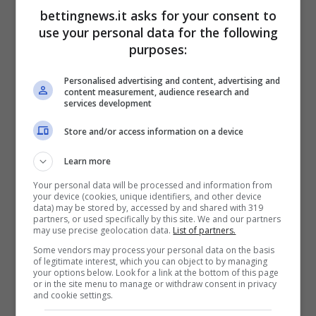
naturalezza. È la sicurezza acquisita nel
bettingnews.it asks for your consent to
tempo a fare tutto il lavoro. Il fisico scolpito
use your personal data for the following
dall’allenamento diventa protagonista
purposes:
assoluto, senza bisogno di filtri o altro.
Personalised advertising and content, advertising and
content measurement, audience research and
services development
Store and/or access information on a device
Learn more
Your personal data will be processed and information from
your device (cookies, unique identifiers, and other device
data) may be stored by, accessed by and shared with 319
partners, or used specifically by this site. We and our partners
may use precise geolocation data.
List of partners.
Some vendors may process your personal data on the basis
of legitimate interest, which you can object to by managing
your options below. Look for a link at the bottom of this page
or in the site menu to manage or withdraw consent in privacy
and cookie settings.