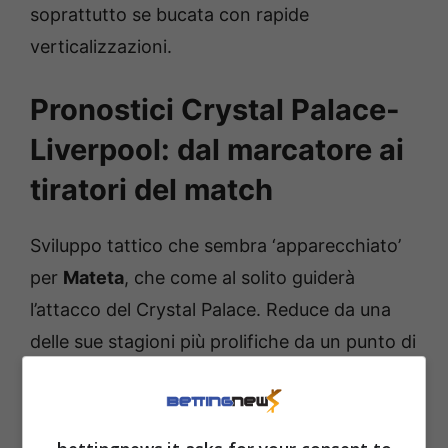
soprattutto se bucata con rapide
verticalizzazioni.
Pronostici Crystal Palace-
Liverpool: dal marcatore ai
tiratori del match
Sviluppo tattico che sembra ‘apparecchiato’
per
Mateta
, che come al solito guiderà
l’attacco del Crystal Palace. Reduce da una
delle sue stagioni più prolifiche da un punto di
vista realizzativo, impreziosita da
17 reti
complessive
, l’attaccante francese può fare il
bello e il cattivo tempo. Rivitalizzato dalla