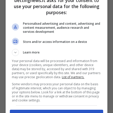
bettingnews.it asks for your consent to
sfavillante intesa con
Eze
, il bomber di
use your personal data for the following
purposes:
Glasner
è un fattore sia di testa che di piede:
avendo dalla sua un attacco alla profondità
Personalised advertising and content, advertising and
content measurement, audience research and
veemente, il
classe ’97
ha tutte le carte in
services development
regola per far saltare il banco inserendo il
Store and/or access information on a device
suo nome nel tabellino marcatori.
Learn more
Il riferimento ad Eze è stato tutt’altro che
Your personal data will be processed and information from
your device (cookies, unique identifiers, and other device
casuale visto che il tuttocampista del Crystal
data) may be stored by, accessed by and shared with 319
partners, or used specifically by this site. We and our partners
Palace è un calciatore abituato a stravolgere
may use precise geolocation data.
List of partners.
Some vendors may process your personal data on the basis
gli spartiti tecnico-tattici dell’incontro con
of legitimate interest, which you can object to by managing
your options below. Look for a link at the bottom of this page
rapidità, tecnica ed estro. I
nove gol e i tre
or in the site menu to manage or withdraw consent in privacy
and cookie settings.
assist serviti
nelle ultime
13 partite ufficiali
parlano per lui, evidenziando una