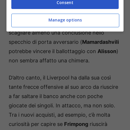
Consent
predisposizione a rendersi pericoloso in zona
offensiva clamorosamente impattante: anche
Manage options
per questo immaginare che
Eze
riesca a
scagliare almeno una conclusione nello
specchio di porta avversario (
Mamardashvili
potrebbe vincere il ballottaggio con
Alisson
)
non sembra affatto una chimera.
D’altro canto, il Liverpool ha dalla sua così
tante frecce offensive al suo arco da riuscire
a far saltare il banco anche con poche
giocate dei singoli. In attacco, ma non solo.
Tra i nuovi acquisti, ad esempio, c’è molta
curiosità per capire se
Frimpong
riuscirà