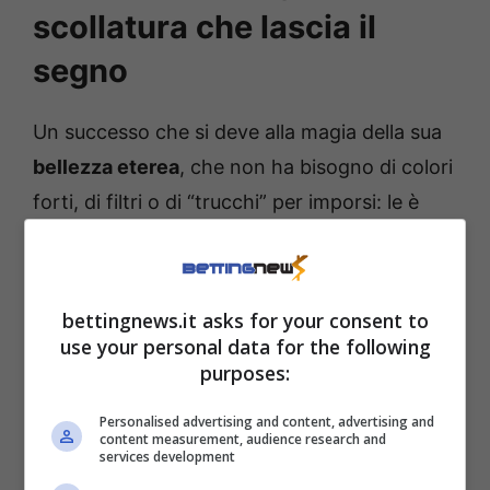
scollatura che lascia il
segno
Un successo che si deve alla magia della sua
bellezza eterea
, che non ha bisogno di colori
forti, di filtri o di “trucchi” per imporsi: le è
bastato puntare tutto su una scollatura
vertiginosa per trasformare una normale
diretta in un momento di altissimo impatto
bettingnews.it asks for your consent to
estetico.
use your personal data for the following
purposes:
Personalised advertising and content, advertising and
content measurement, audience research and
services development