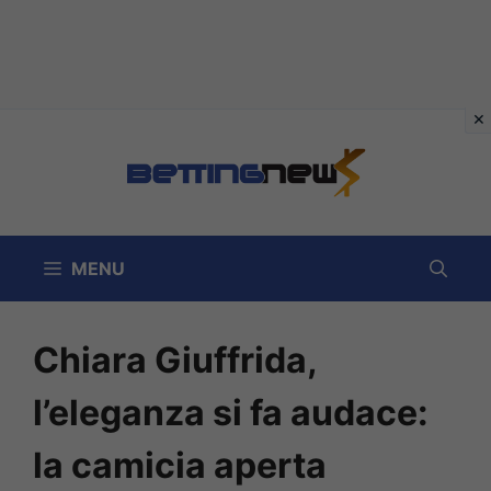
Vai
al
contenuto
MENU
Chiara Giuffrida,
l’eleganza si fa audace:
la camicia aperta