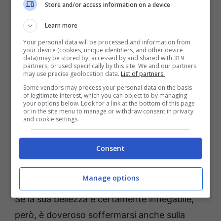
Store and/or access information on a device
Learn more
Your personal data will be processed and information from
your device (cookies, unique identifiers, and other device
data) may be stored by, accessed by and shared with 319
partners, or used specifically by this site. We and our partners
may use precise geolocation data.
List of partners.
Some vendors may process your personal data on the basis
of legitimate interest, which you can object to by managing
your options below. Look for a link at the bottom of this page
or in the site menu to manage or withdraw consent in privacy
and cookie settings.
Consent
Chiara Giuffrida, una scollatura che lascia il segno
(Instagram) – Bettingnews.it
Manage options
Se la sua bellezza è certamente innegabile,
però, è doveroso soffermarsi anche sulla