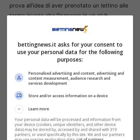
prova all’idea di aver prenotato un lettino alle
terme invece che l’ingresso in un club
esclusivo su un rooftop.
La svolta di Agata accende
bettingnews.it asks for your consent to
use your personal data for the following
i social
purposes:
Personalised advertising and content, advertising and
E se la scollatura del costume ha ovviamente
content measurement, audience research and
services development
fatto il suo dovere, canalizzando l’attenzione
dei follower, è stata la sua onestà autoironica
Store and/or access information on a device
ad aver centrato il bersaglio.
Learn more
Your personal data will be processed and information from
your device (cookies, unique identifiers, and other device
data) may be stored by, accessed by and shared with 319
partners, or used specifically by this site. We and our partners
may use precise geolocation data.
List of partners.