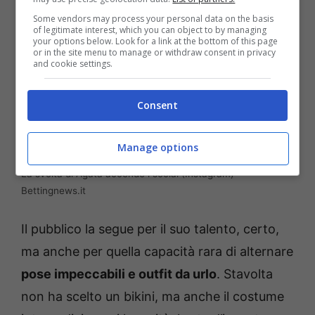
Some vendors may process your personal data on the basis
of legitimate interest, which you can object to by managing
your options below. Look for a link at the bottom of this page
or in the site menu to manage or withdraw consent in privacy
and cookie settings.
Consent
Manage options
La svolta di Agata accende i social (Instagram) –
Bettingnews.it
Il pubblico la segue per il suo talento, certo,
ma anche per quella capacità rara di alternare
pose impeccabili e outfit da urlo
. Stavolta
non ha scelto un bikini, ma anche il costume