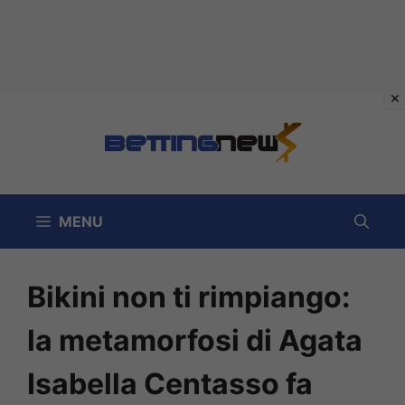
Vai
al
contenuto
MENU
Bikini non ti rimpiango:
la metamorfosi di Agata
Isabella Centasso fa