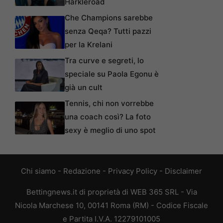
Harkleroad
Che Champions sarebbe
senza Qeqa? Tutti pazzi
per la Krelani
Tra curve e segreti, lo
speciale su Paola Egonu è
già un cult
Tennis, chi non vorrebbe
una coach così? La foto
sexy è meglio di uno spot
Chi siamo
-
Redazione
-
Privacy Policy
-
Disclaimer
Bettingnews.it di proprietà di WEB 365 SRL - Via
Nicola Marchese 10, 00141 Roma (RM) - Codice Fiscale
e Partita I.V.A. 12279101005