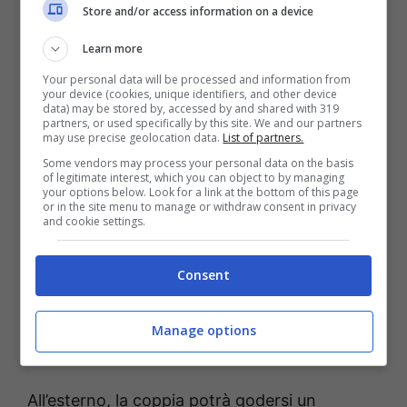
Store and/or access information on a device
del pilota.
Learn more
Your personal data will be processed and information from
Alexandra e Charles na
your device (cookies, unique identifiers, and other device
data) may be stored by, accessed by and shared with 319
inauguração do novo yacht da
partners, or used specifically by this site. We and our partners
may use precise geolocation data.
List of partners.
família Saint Mleux Leclerc. 🌊🩵
Some vendors may process your personal data on the basis
of legitimate interest, which you can object to by managing
🛳
pic.twitter.com/punPM90plS
your options below. Look for a link at the bottom of this page
or in the site menu to manage or withdraw consent in privacy
and cookie settings.
— Alexandra Leclerc Brasil
Consent
(@alexleclercbr)
May 7, 2026
Manage options
All’esterno, la coppia potrà godersi un