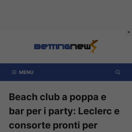
Vai
al
contenuto
MENU
Beach club a poppa e
bar per i party: Leclerc e
consorte pronti per