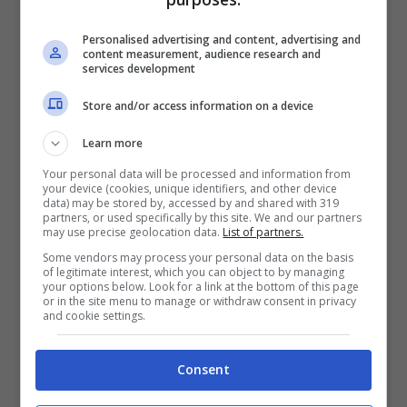
Plus ci spinge a scegliere lui come nostro
Personalised advertising and content, advertising and
uomo. Perché la scorsa domenica, contro
content measurement, audience research and
services development
l’Udinese in casa,
Vlahovic,
entrato al suo
posto, è riuscito a chiudere il match. Quindi il
Store and/or access information on a device
francese – probabilmente alla sua ultima a
Learn more
Torino – vorrà chiudere almeno con una rete
Your personal data will be processed and information from
per salutare i tifosi ed essere decisivo nella
your device (cookies, unique identifiers, and other device
data) may be stored by, accessed by and shared with 319
corsa alla Champions. Ovvio che la scelta,
partners, or used specifically by this site. We and our partners
may use precise geolocation data.
List of partners.
qualora dovesse giocare il serbo, ricadrebbe
Some vendors may process your personal data on the basis
of legitimate interest, which you can object to by managing
su di lui. Quindi aspettiamo sempre le
your options below. Look for a link at the bottom of this page
or in the site menu to manage or withdraw consent in privacy
formazioni ufficiali.
and cookie settings.
Sono pochissime, invece, le possibilità della
Consent
Fiorentina di andare in Europa il prossimo