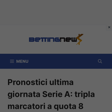
Vai
al
contenuto
MENU
Pronostici ultima
giornata Serie A: tripla
marcatori a quota 8