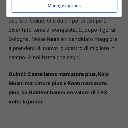
anno. Ma la squadra di Palladino deve
Manage options
comunque cercare di vincere su un campo,
quello di Udine, che da un po’ di tempo è
diventato terra di conquista. E, dopo il gol al
Bologna, Moise
Kean
è il candidato maggiore
a prendersi di nuovo lo scettro di migliore in
campo. A noi basta che segni.
Quindi: Castellanos marcatore plus, Kolo
Muani marcatore plus e Kean marcatore
plus, su GoldBet hanno un valore di 7,83
volte la posta.