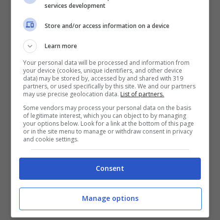
services development
perdere punti ce ne stanno poche. Autore di
9 gol in questa stagione, il nigeriano
Okereke
Store and/or access information on a device
vorrebbe centrare anche lui la doppia cifra.
Learn more
Contro quella che è stata la difesa più battuta
Your personal data will be processed and information from
dell’intero campionato, è evidente che le
your device (cookies, unique identifiers, and other device
data) may be stored by, accessed by and shared with 319
possibilità sono abbastanza alte per riuscire
partners, or used specifically by this site. We and our partners
may use precise geolocation data.
List of partners.
nel proprio intento.
Some vendors may process your personal data on the basis
of legitimate interest, which you can object to by managing
your options below. Look for a link at the bottom of this page
Chiudiamo, infine, la nostra tripla con
Sowe
or in the site menu to manage or withdraw consent in privacy
and cookie settings.
del Rizespor. Gli ospiti sono retrocessi, quindi
non hanno proprio nessun pensiero. I padroni
Consent
di casa vogliono chiudere l’anno con una
vittoria e l’attaccante è uno di quelli che
Manage options
ovviamente potrebbe riuscire nel proprio