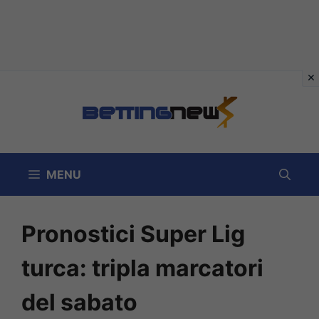
Vai
al
contenuto
MENU
Pronostici Super Lig
turca: tripla marcatori
del sabato