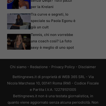
senza Qeqa? Tutti pazzi
per la Krelani
Tra curve e segreti, lo
speciale su Paola Egonu è
già un cult
Tennis, chi non vorrebbe
una coach così? La foto
sexy è meglio di uno spot
Chi siamo
-
Redazione
-
Privacy Policy
-
Disclaimer
Bettingnews.it di proprietà di WEB 365 SRL - Via
Nicola Marchese 10, 00141 Roma (RM) - Codice Fiscale
e Partita I.V.A. 12279101005
Bettingnews.it non è una testata giornalistica, in
quanto viene aggiornato senza alcuna periodicità. Non