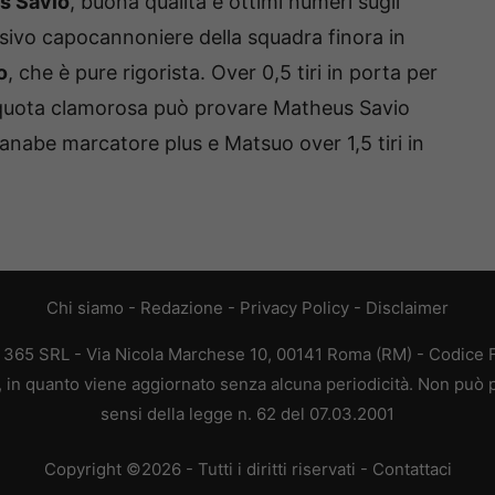
s Savio
, buona qualità e ottimi numeri sugli
ivo capocannoniere della squadra finora in
o
, che è pure rigorista. Over 0,5 tiri in porta per
na quota clamorosa può provare Matheus Savio
anabe marcatore plus e Matsuo over 1,5 tiri in
Chi siamo
-
Redazione
-
Privacy Policy
-
Disclaimer
B 365 SRL - Via Nicola Marchese 10, 00141 Roma (RM) - Codice Fi
a, in quanto viene aggiornato senza alcuna periodicità. Non può p
sensi della legge n. 62 del 07.03.2001
Copyright ©2026 - Tutti i diritti riservati -
Contattaci