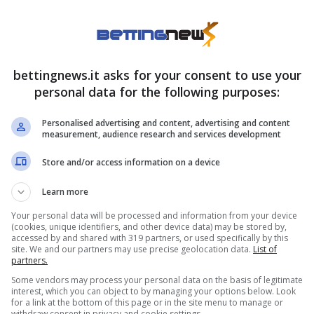
pitano, quello che contro il Monterrey ha rimesso
osto. Il centravanti è l’unico certo, anche per
ponibilità di Taremi, di avere una maglia da
bettingnews.it asks for your consent to use your
urata. Così come assicurato ci pare un gol.
personal data for the following purposes:
ostre scelte, soprattutto perché c’è la
Personalised advertising and content, advertising and content
measurement, audience research and services development
n un certo senso di mettersi alle spalle il
Store and/or access information on a device
tima parte di stagione. Un giocatore che con il
uindi lui un assist – o magari anche segnare –
Learn more
Your personal data will be processed and information from your device
(cookies, unique identifiers, and other device data) may be stored by,
accessed by and shared with 319 partners, or used specifically by this
site. We and our partners may use precise geolocation data.
List of
hio della porta sicuramente la potrebbe fare
partners.
to di diventare tutto nerazzurro con la Roma che
Some vendors may process your personal data on the basis of legitimate
interest, which you can object to by managing your options below. Look
zo di euro, ha nelle gambe molte qualità. Una è
for a link at the bottom of this page or in the site menu to manage or
withdraw consent in privacy and cookie settings.