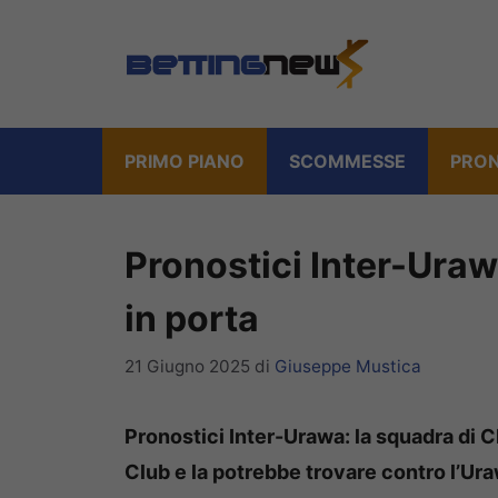
Vai
al
contenuto
PRIMO PIANO
SCOMMESSE
PRON
Pronostici Inter-Urawa
in porta
21 Giugno 2025
di
Giuseppe Mustica
Pronostici Inter-Urawa: la squadra di C
Club e la potrebbe trovare contro l’Ura