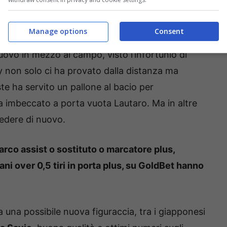
rla. Insomma, una sua conclusione dentro i pali
nche perché, da quando è all’Inter, ha
Manage options
Consent
estazioni. Infine, un altro tiro in porta, lo
uovo in mezzo al campo, visto l’infortunio di
 non solo ci ha provato dalla distanza ma
te ha servito un pallone al bacio per
a imbeccato a porta vuota Lautaro. Ma in altre
edere di nuovo.
arco assist o sostituto o marcatore plus,
lani over 0,5 tiri in porta plus, su GoldBet hanno
a una possibile nuova figuraccia, tra i giapponesi