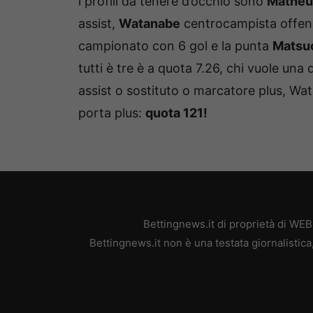
i profili da tenere d’occhio sono
Matheu
assist,
Watanabe
centrocampista offens
campionato con 6 gol e la punta
Matsu
tutti è tre è a quota 7.26, chi vuole u
assist o sostituto o marcatore plus, Wat
porta plus:
quota 121!
Bettingnews.it di proprietà di WE
Bettingnews.it non è una testata giornalistic