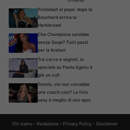
criterio!
Pickleball al pepe: dopo la
Bouchard arriva la
Harkleroad
Che Champions sarebbe
senza Qeqa? Tutti pazzi
per la Krelani
Tra curve e segreti, lo
speciale su Paola Egonu è
già un cult
Tennis, chi non vorrebbe
una coach così? La foto
sexy è meglio di uno spot
Chi siamo
-
Redazione
-
Privacy Policy
-
Disclaimer