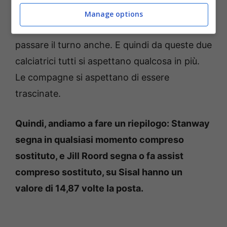
movimenti che fa nel corso del match. E
Manage options
questo aiuta: l’intesa c’è, esiste. La voglia di
passare il turno anche. E quindi da queste due
calciatrici tutti si aspettano qualcosa in più.
Le compagne si aspettano di essere
trascinate.
Quindi, andiamo a fare un riepilogo: Stanway
segna in qualsiasi momento compreso
sostituto, e Jill Roord segna o fa assist
compreso sostituto, su Sisal hanno un
valore di 14,87 volte la posta.