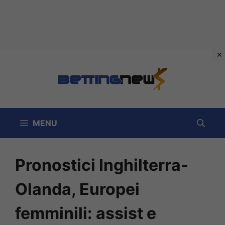
Vai
al
contenuto
MENU
Pronostici Inghilterra-
Olanda, Europei
femminili: assist e