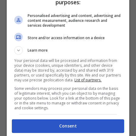
tecnico, potrebbe trovare il gol in qualsiasi
purposes:
momento del match con una botta da fuori.
Personalised advertising and content, advertising and
content measurement, audience research and
services development
Nell’Olanda tutti pensano ovviamente a
Miedema come marcatrice. Ma qui parliamo
Store and/or access information on a device
di assist, magari serviti per quella che è la più
Learn more
forte calciatrice olandese, sicuramente quella
Your personal data will be processed and information from
your device (cookies, unique identifiers, and other device
che ha fatto la storia visto che nessuna come
data) may be stored by, accessed by and shared with 319
partners, or used specifically by this site. We and our partners
lei ha segnato con la maglia della propria
may use precise geolocation data.
List of partners.
nazione.
Some vendors may process your personal data on the basis
of legitimate interest, which you can object to by managing
your options below. Look for a link at the bottom of this page
or in the site menu to manage or withdraw consent in privacy
Diciamolo chiaramente, sono quasi tutte al
and cookie settings.
servizio dell’attaccante del City, anche
Jill
Roord,
che gioca nella stessa squadra della
Consent
compagna e che quindi conosce quali sono i