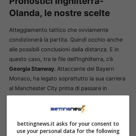
Pronostici Inghilterra-
Olanda, le nostre scelte
Atteggiamento tattico che ovviamente
condizionerà la partita. Quindi occhio anche
alle possibili conclusioni dalla distanza. E in
questo caso, tra le file dell’Inghilterra, c’è
Georgia Stanway.
Attaccante del Bayern
Monaco, ha legato soprattutto la sua carriera
al Manchester City prima di passare in
Germania. Una calciatrice che per chi
conosce un po’ il calcio femminile non ha
bisogno di nessuna presentazione. Abile sia
bettingnews.it asks for your consent to
sotto l’aspetto fisico che sotto il profilo
use your personal data for the following