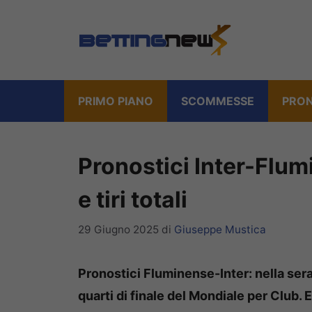
Vai
al
contenuto
PRIMO PIANO
SCOMMESSE
PRON
Pronostici Inter-Flum
e tiri totali
29 Giugno 2025
di
Giuseppe Mustica
Pronostici Fluminense-Inter: nella serat
quarti di finale del Mondiale per Club. 