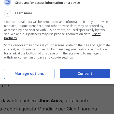
Store and/or access information on a device
o
.
Almeno per quanto riguarda l’assist-man.
Learn more
posto di Federico Dimarco a sinistra. Un derby
che in generale sta meglio del compagno di
Your personal data will be processed and information from your device
(cookies, unique identifiers, and other device data) may be stored by,
 soprattutto perché di palloni in mezzo ne mette
accessed by and shared with 319 partners, or used specifically by this
site. We and our partners may use precise geolocation data.
List of
i un’occasione ha servito assist. Senza
partners.
Some vendors may process your personal data on the basis of legitimate
re davanti alla porta e calciare, quindi segnare.
interest, which you can object to by managing your options below. Look
for a link at the bottom of this page or in the site menu to manage or
withdraw consent in privacy and cookie settings.
ontro il River, ha segnato. E ha fatto un gol
simo che ha permesso alla sua squadra di chiudere
Manage options
Consent
piamo e lo abbiamo visto nel corso dell’anno,
tere.
a, davanti giocherà
Jhon Arias,
, attaccante
 e che in questo Mondiale per Club finora ha