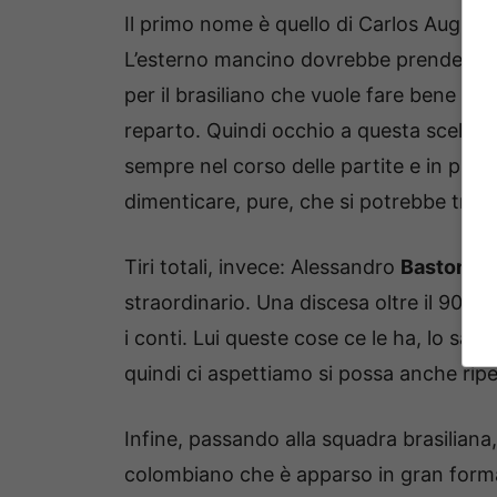
Il primo nome è quello di Carlos August
L’esterno mancino dovrebbe prendere il 
per il brasiliano che vuole fare bene e 
reparto. Quindi occhio a questa scelta,
sempre nel corso delle partite e in più d
dimenticare, pure, che si potrebbe trova
Tiri totali, invece: Alessandro
Bastoni,
c
straordinario. Una discesa oltre il 90e
i conti. Lui queste cose ce le ha, lo sap
quindi ci aspettiamo si possa anche ripe
Infine, passando alla squadra brasilian
colombiano che è apparso in gran forma