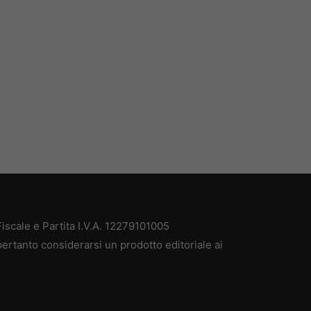
scale e Partita I.V.A. 12279101005
ertanto considerarsi un prodotto editoriale ai