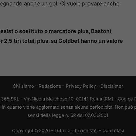
a segnando anche un gol. Ci vuole provare anche
ssist o sostituto o marcatore plus, Bastoni
er 2,5 tiri totali plus, su Goldbet hanno un valore
Chi siamo
-
Redazione
-
Privacy Policy
-
Disclaimer
B 365 SRL - Via Nicola Marchese 10, 00141 Roma (RM) - Codice Fi
a, in quanto viene aggiornato senza alcuna periodicità. Non può p
sensi della legge n. 62 del 07.03.2001
Copyright ©2026 - Tutti i diritti riservati -
Contattaci