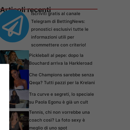
Articoli recenti
Iscriviti gratis al canale
Telegram di BettingNews:
pronostici esclusivi tutte le
informazioni utili per
scommettere con criterio!
Pickleball al pepe: dopo la
Bouchard arriva la Harkleroad
Che Champions sarebbe senza
Qeqa? Tutti pazzi per la Krelani
Tra curve e segreti, lo speciale
su Paola Egonu è già un cult
Tennis, chi non vorrebbe una
coach così? La foto sexy è
meglio di uno spot