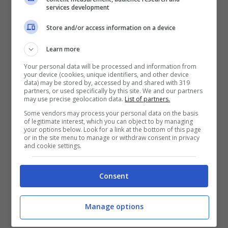
services development
campo dal primo minuto. E stando a queste
statistiche non può essere che lui uno dei
Store and/or access information on a device
nostri prescelti.
Learn more
Your personal data will be processed and information from
Ventotto presenze durante il campionato, 6
your device (cookies, unique identifiers, and other device
data) may be stored by, accessed by and shared with 319
ammonizioni, una doppia ammonizione, e un
partners, or used specifically by this site. We and our partners
may use precise geolocation data.
List of partners.
rosso. Francesco Cassata dello Spezia sotto il
Some vendors may process your personal data on the basis
profilo dei numeri non ha rivali.
of legitimate interest, which you can object to by managing
your options below. Look for a link at the bottom of this page
Centrocampista che gioca interno nel
or in the site menu to manage or withdraw consent in privacy
and cookie settings.
centrocampo a cinque, ha il compito di
rompere le azioni avversarie e recuperare il
Consent
maggior numero di palloni possibili. Calciatore
che ha dimostrato nel corso dell’anno di
Manage options
essere imprescindibile per D’Angelo, elemento