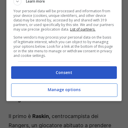
Learn more
Pronostici Club Brugge-Rangers: la doppia ammoniti
(AnsaFoto) – Bettingnews.it
Your personal data will be processed and information from
your device (cookies, unique identifiers, and other device
data) may be stored by, accessed by and shared with 319
partners, or used specifically by this site. We and our partners
Ma prima diamo anche un’occhiata all’arbitro:
may use precise geolocation data.
List of partners.
è il tedesco
Zwayer
che ha una media in
Some vendors may process your personal data on the basis
of legitimate interest, which you can object to by managing
Champions League di 5,24 cartellini a partita.
your options below. Look for a link at the bottom of this page
or in the site menu to manage or withdraw consent in privacy
Quest’anno, inoltre, ha arbitrato una sola
and cookie settings.
partita in Bundesliga. Volete sapere quanti
cartellini gialli ha tirato fuori in un solo
Consent
match?
La bellezza di 9! Un numero
Manage options
incredibile che quindi ci manda tranquilli a
scegliere i due uomini.
Il primo è
Raskin,
centrocampista dei
Rangers, un giocatore abituato a prendere