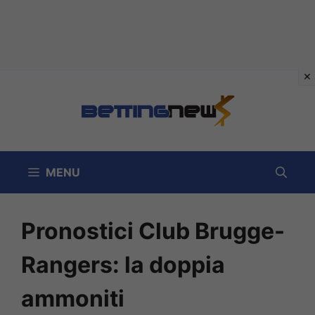
Vai
al
contenuto
MENU
Pronostici Club Brugge-
Rangers: la doppia
ammoniti