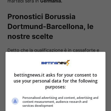
martedì sera in
Germania.
Pronostici Borussia
Dortmund-Barcellona, le
nostre scelte
Detto che la qualificazione è in cassaforte e
che per i gialloneri di Kovac non ci sono
davvero possibilità di andare avanti, ci
aspettiamo quasi sicuramente una partita
bettingnews.it asks for your consent to
use your personal data for the following
leggermente più aperta di quella vista la
purposes:
scorsa settimana in Spagna. E quindi con la
possibilità per
Guirassy
, centravanti
Personalised advertising and content, advertising and
content measurement, audience research and
importante del Borussia, di trovare almeno
services development