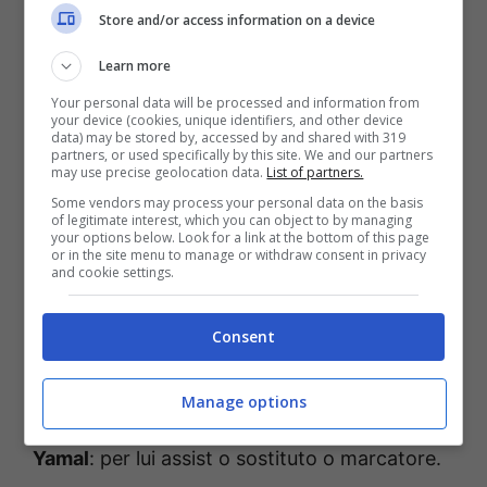
due conclusioni nello specchio della porta.
Store and/or access information on a device
Learn more
Rimanendo sempre in casa tedesca, uno che
Your personal data will be processed and information from
potrebbe trovare almeno una volta nel corso
your device (cookies, unique identifiers, and other device
data) may be stored by, accessed by and shared with 319
del match i pali è
Beier
. Lasciando la squadra
partners, or used specifically by this site. We and our partners
may use precise geolocation data.
List of partners.
di casa, ci trasferiamo in Spagna, ovviamente
Some vendors may process your personal data on the basis
così per dire.
Lewandowski
ha timbrato
of legitimate interest, which you can object to by managing
your options below. Look for a link at the bottom of this page
all’andata e dovrebbe timbrare anche nel
or in the site menu to manage or withdraw consent in privacy
and cookie settings.
match di ritorno, visto che potrebbe segnare,
ancora, quello che è il più classico gol dell’ex
Consent
all’interno di uno stadio che lo ha visto
esplodere. E poi ovviamente nel tabellino ci
Manage options
potrebbe finire anche quel fenomeno di
Yamal
: per lui assist o sostituto o marcatore.