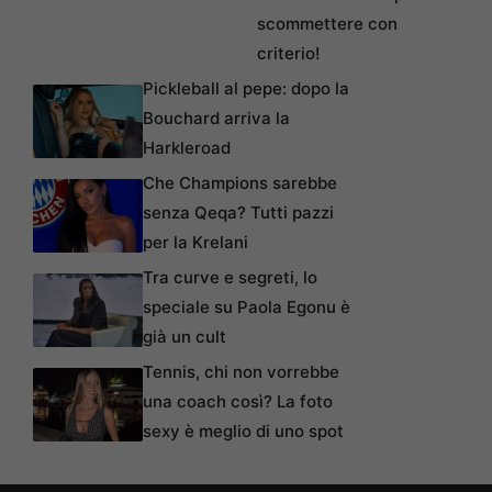
scommettere con
criterio!
Pickleball al pepe: dopo la
Bouchard arriva la
Harkleroad
Che Champions sarebbe
senza Qeqa? Tutti pazzi
per la Krelani
Tra curve e segreti, lo
speciale su Paola Egonu è
già un cult
Tennis, chi non vorrebbe
una coach così? La foto
sexy è meglio di uno spot