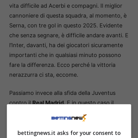
vita difficile ad Acerbi e compagni. Il miglior
cannoniere di questa squadra, al momento, è
Serna, con tre gol in questo 2025. Evidente
che senza segnare, è difficile andare avanti. E
l’Inter, davanti, ha dei giocatori sicuramente
importanti che in qualsiasi minuto possono
fare la differenza. Ecco perché la vittoria
nerazzurra ci sta, eccome.
Passiamo invece alla sfida della Juventus
contro il
Real Madrid.
E in questo caso il
nostro pronostico va verso una vittoria
madrilena in una sfida da almeno tre gol.
bettingnews.it asks for your consent to
Motivo? Le partite della Juventus hanno