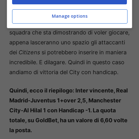
dimostrano una fame offensiva da parte degli
inglesi che mai si è vista ancora in questa
Manage options
competizione. E siccome l’Al Hilal è una
squadra che sta dimostrando di voler giocare,
appena lasceranno uno spazio gli attaccanti
dei
Citizens
si potrebbero inserire in maniera
incredibile. E dilagare. Quindi in questo caso
andiamo di vittoria del City con handicap.
Quindi, ecco il riepilogo: Inter vincente, Real
Madrid-Juventus 1+over 2,5, Manchester
City-Al Hilal 1 con Handicap -1. La quota
totale, su GoldBet, ha un valore di 6,60 volte
la posta.