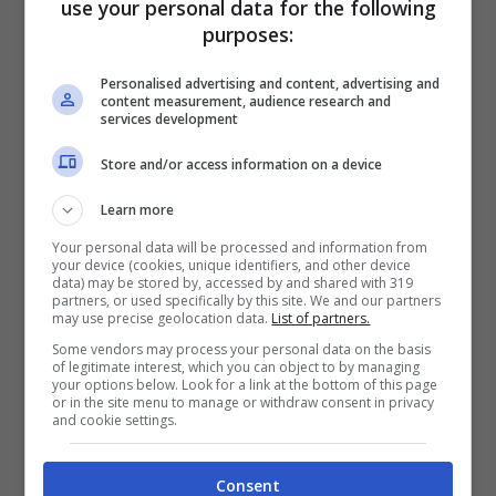
use your personal data for the following
regalato sempre tre reti in questo torneo. Ma
purposes:
è evidente che quando il livello si è alzato la
Personalised advertising and content, advertising and
truppa di
Tudor
è andata in grossa difficoltà.
content measurement, audience research and
services development
Contro il City, ad esempio, la partita è finita
solamente con il 24% di possesso palla per la
Store and/or access information on a device
Juve, che sì ha segnato, ma che prima ha
Learn more
dimostrato enormi problemi difensivi. E quindi
Your personal data will be processed and information from
il Real ne potrebbe approfittare, dopo aver
your device (cookies, unique identifiers, and other device
data) may be stored by, accessed by and shared with 319
fatto tre gol nell’ultima gara giocata nel
partners, or used specifically by this site. We and our partners
may use precise geolocation data.
List of partners.
girone.
Some vendors may process your personal data on the basis
of legitimate interest, which you can object to by managing
your options below. Look for a link at the bottom of this page
Chiudiamo, infine, con il match proprio della
or in the site menu to manage or withdraw consent in privacy
and cookie settings.
truppa di
Guardiola
contro l’Al Hilal di Simone
Inzaghi. Tredici gol segnati in tre partite
Consent