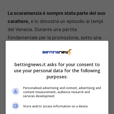
La scaramanzia è sempre stata parte del suo
carattere,
e lo dimostra un episodio ai tempi
del Venezia. Durante una partita
fondamentale per la promozione, sotto una
pioggia battente, il mister indossò un
impermeabile giallo fosforescente. Da quel
giorno, quel capo divenne il suo portafortuna
bettingnews.it asks for your consent to
use your personal data for the following
e lo portò con sé in più di un’occasione
purposes:
importante. La squadra, divertita da questa
sua abitudine, lo prendeva spesso in giro, e
Personalised advertising and content, advertising and
content measurement, audience research and
pare che un giocatore arrivò persino a
services development
regalargliene uno identico per sicurezza.
Store and/or access information on a device