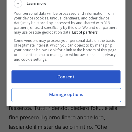
Learn more
Ma tra i racconti più divertenti c’è anche
quello legato al suo rapporto con i giocatori
Your personal data will be processed and information from
your device (cookies, unique identifiers, and other device
più talentuosi ma indisciplinati. Ai tempi del
data) may be stored by, accessed by and shared with 319
partners, or used specifically by this site. We and our partners
Venezia,
Novellino si trovò ad allenare un
may use precise geolocation data.
List of partners.
Some vendors may process your personal data on the basis
giovane Alvaro Recoba
. Il talento
of legitimate interest, which you can object to by managing
your options below. Look for a link at the bottom of this page
uruguaiano, pur essendo un fuoriclasse, non
or in the site menu to manage or withdraw consent in privacy
and cookie settings.
era certo un amante delle riunioni tecniche
mattutine. Un giorno, il giocatore chiese al
Consent
mister di saltare la sessione perché voleva
riposare. Il tecnico, tra il serio e il faceto,
Manage options
propose alla squadra di votare se concedergli
l’assenza. Tutti, ridendo, diedero l’ok… e alla
fine presero il giorno libero anche loro,
lasciando il mister da solo in ritiro. “Che